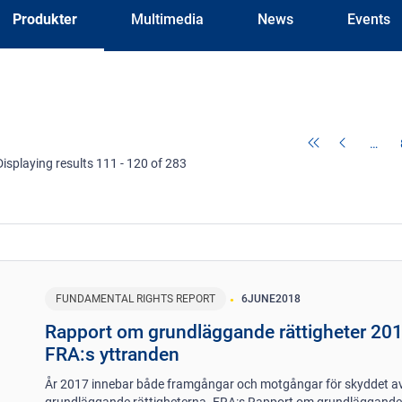
Produkter
Multimedia
News
Events
…
Displaying results 111 - 120 of 283
FUNDAMENTAL RIGHTS REPORT
6
JUNE
2018
Rapport om grundläggande rättigheter 201
FRA:s yttranden
År 2017 innebar både framgångar och motgångar för skyddet a
grundläggande rättigheterna. FRA:s Rapport om grundläggand