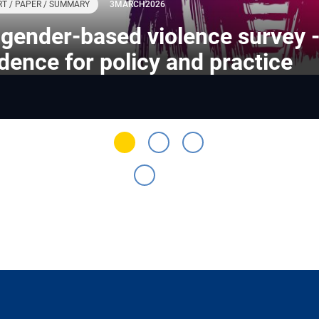
T / PAPER / SUMMARY
3
MARCH
2026
gender-based violence survey 
dence for policy and practice