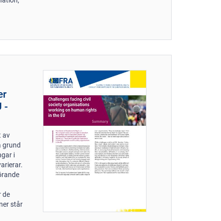
nation,
er
 -
t av
å grund
gar i
arierar.
förande
r de
ner står