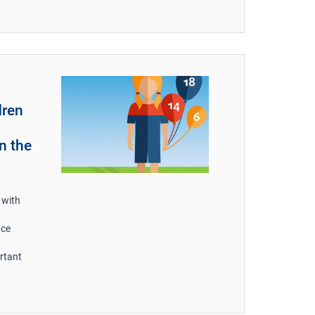
dren
n the
 with
nce
ortant