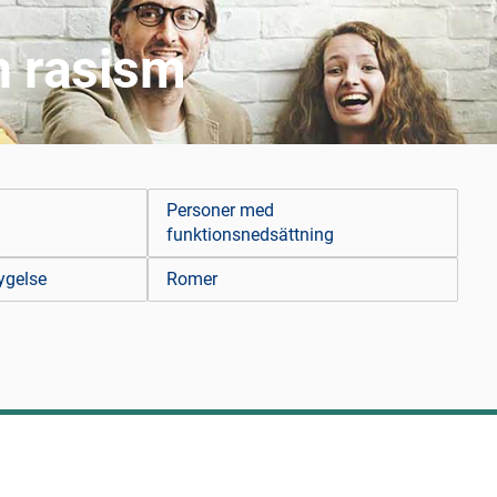
h rasism
Personer med
funktionsnedsättning
ygelse
Romer