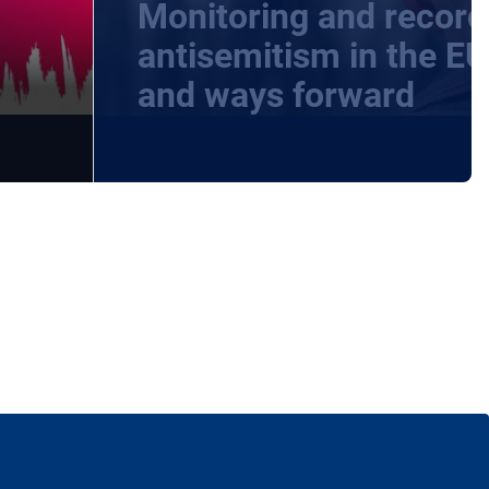
Monitoring and record
-
antisemitism in the EU
and ways forward