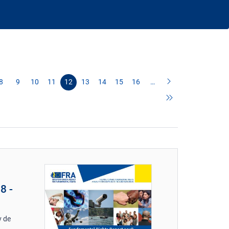
8
9
10
11
12
13
14
15
16
…
8 -
v de
e