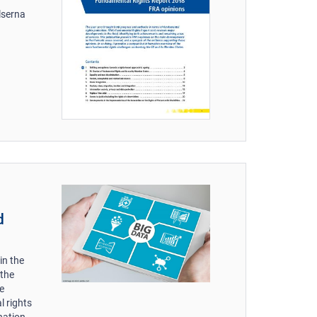
lserna
d
in the
 the
e
l rights