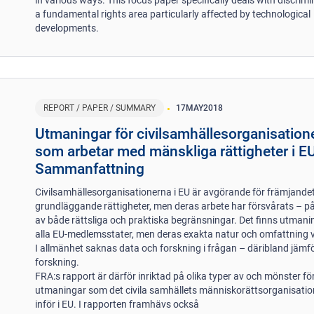
in various ways. This focus paper specifically deals with discrimi
a fundamental rights area particularly affected by technological
developments.
REPORT / PAPER / SUMMARY
17
MAY
2018
Utmaningar för civilsamhällesorganisation
som arbetar med mänskliga rättigheter i EU
Sammanfattning
Civilsamhällesorganisationerna i EU är avgörande för främjande
grundläggande rättigheter, men deras arbete har försvårats – p
av både rättsliga och praktiska begränsningar. Det finns utmanin
alla EU-medlemsstater, men deras exakta natur och omfattning v
I allmänhet saknas data och forskning i frågan – däribland jäm
forskning.
FRA:s rapport är därför inriktad på olika typer av och mönster fö
utmaningar som det civila samhällets människorättsorganisatio
inför i EU. I rapporten framhävs också