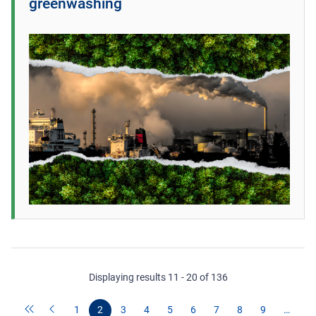
greenwashing
Displaying results 11 - 20 of 136
1
2
3
4
5
6
7
8
9
…