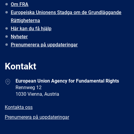
Om FRA
Europeiska Unionens Stadga om de Grundläggande
Rättigheterna
Här kan du få hjälp
Nyheter
Prenumerera på uppdateringar
Kontakt
Address
European Union Agency for Fundamental Rights
Rennweg 12
1030 Vienna, Austria
E-
Kontakta oss
mail
Newsletter
Prenumerera på uppdateringar
Facebook
Twitter
LinkedIn
YouTube
Newsletter
E-
RSS