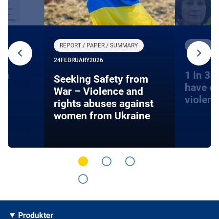
REPORT / PAPER / SUMMARY
VIDEO
15 DECE
24
FEBRUARY
2026
on
1 in 3 
Seeking Safety from
have e
War – Violence and
violen
rights abuses against
women from Ukraine
Produkter