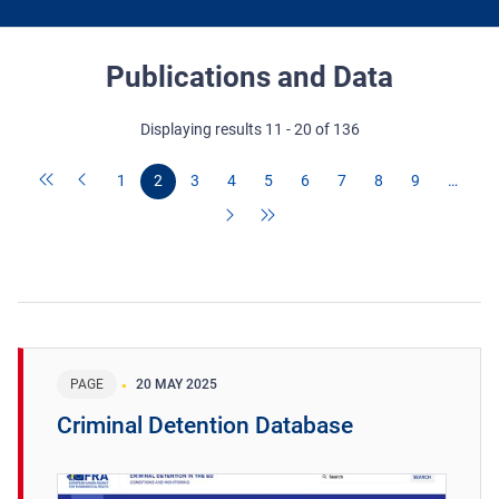
Publications and Data
Displaying results 11 - 20 of 136
1
2
3
4
5
6
7
8
9
…
PAGE
20 MAY 2025
Criminal Detention Database