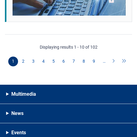
Displaying results 1 - 10 of 102
1
2
3
4
5
6
7
8
9
…
Multimedia
News
Events