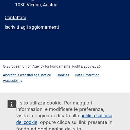
1030 Vienna, Austria
E-
Contattaci
mail
Newsletter
Iscriviti agli aggiornamenti
Facebook
Twitter
LinkedIn
YouTube
Newsletter
E-
RSS
mail
© European Union Agency for Fundamental Rights, 2007-2026
About this website
Legal notice
Cookies
Data Protection
Accessibility
Il sito utilizza cookie. Per maggiori
informazioni e modificare le preferenze,
visita la pagina dedicata alla
politica sull’uso
, oppure clicca sul link presente in
dei cookie
fondo ad ogni pagina del sito.