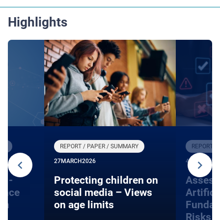
Highlights
RY
REPORT / PAPER / SUMMARY
REPORT /
27
MARCH
2026
4
DECEMBE
s -
Protecting children on
Assess
gence
social media – Views
Artifici
on
on age limits
Fundam
Risks