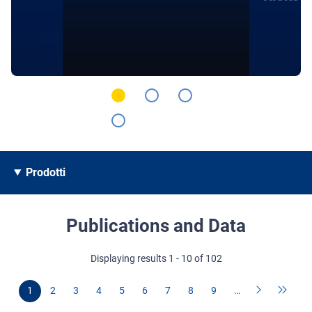
Prodotti
Publications and Data
Displaying results 1 - 10 of 102
1
2
3
4
5
6
7
8
9
…