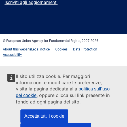
Newsletter
Iscriviti agli aggiornamenti
Facebook
Twitter
LinkedIn
YouTube
Newsletter
E-
RSS
mail
© European Union Agency for Fundamental Rights, 2007-2026
About this website
Legal notice
Cookies
Data Protection
Accessibility
Il sito utilizza cookie. Per maggiori
informazioni e modificare le preferenze,
visita la pagina dedicata alla
politica sull’uso
, oppure clicca sul link presente in
dei cookie
fondo ad ogni pagina del sito.
Accetta tutti i cookie