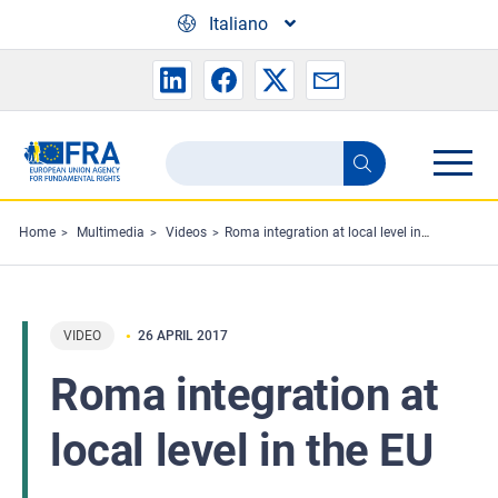
Skip to main content
Italiano
Search
Search
the
FRA
Home
Multimedia
Videos
Roma integration at local level in the EU
website
VIDEO
26 APRIL 2017
Roma integration at
local level in the EU