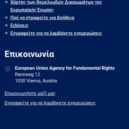
Χάρτης των Θεμελιωδών Δικαιωμάτων της
Ευρωπαϊκής Ένωσης
Πού να στραφείτε για βοήθεια
Ειδήσεις
Εγγραφείτε για να λαμβάνετε ενημερώσεις
Επικοινωνία
Address
European Union Agency for Fundamental Rights
Rennweg 12
1030 Vienna, Austria
E-
Επικοινωνήστε μαζί μας
mail
Newsletter
Εγγραφείτε για να λαμβάνετε ενημερώσεις
Facebook
Twitter
LinkedIn
YouTube
Newsletter
E-
RSS
mail