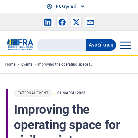
Skip to main content
Ελληνικά
Αναζήτηση
Search
the
FRA
Home
Events
Improving the operating space for civil society
website
EXTERNAL EVENT
01 MARCH 2023
Improving the
operating space for