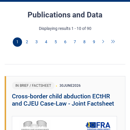
Publications and Data
Displaying results 1 - 10 of 90
1
2
3
4
5
6
7
8
9
IN BRIEF / FACTSHEET
30
JUNE
2026
Cross-border child abduction ECtHR
and CJEU Case-Law - Joint Factsheet