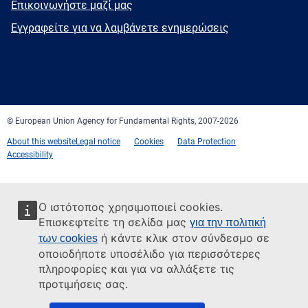
E-
Επικοινωνήστε μαζί μας
mail
Newsletter
Εγγραφείτε για να λαμβάνετε ενημερώσεις
Facebook
Twitter
LinkedIn
YouTube
Newsletter
E-
RSS
mail
© European Union Agency for Fundamental Rights, 2007-2026
About this website
Legal notice
Cookies
Data Protection
Accessibility
Ο ιστότοπος χρησιμοποιεί cookies.
Επισκεφτείτε τη σελίδα μας
για την πολιτική
ή κάντε κλικ στον σύνδεσμο σε
των cookies
οποιοδήποτε υποσέλιδο για περισσότερες
πληροφορίες και για να αλλάξετε τις
προτιμήσεις σας.