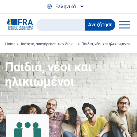
Skip to main content
Ελληνικά
Αναζήτηση
Search
the
FRA
Home
Ισότητα, απαγόρευση των διακρίσεων και ρατσισμός
Παιδιά, νέοι και ηλικιωμένοι
website
Παιδιά, νέοι και
ηλικιωμένοι