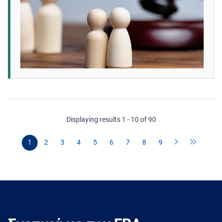
Displaying results 1 - 10 of 90
1
2
3
4
5
6
7
8
9