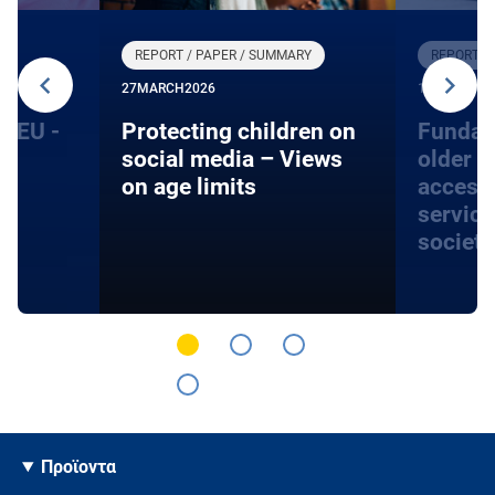
REPORT / PAPER / SUMMARY
REPORT /
27
MARCH
2026
13
SEPTEMB
he EU -
Protecting children on
Fundam
social media – Views
older p
m
on age limits
access 
service
societi
Προϊοντα