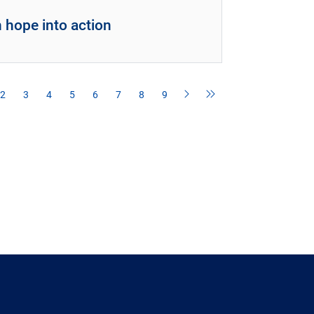
 hope into action
2
3
4
5
6
7
8
9