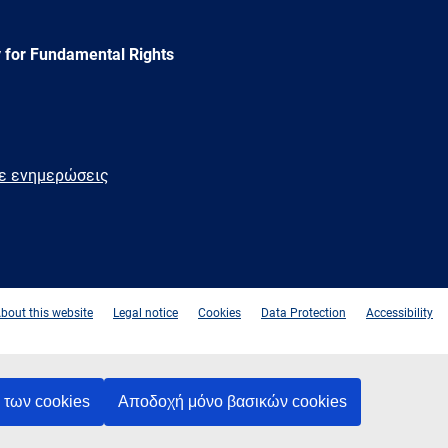
 for Fundamental Rights
τε ενημερώσεις
e
Newsletter
E-
RSS
mail
bout this website
Legal notice
Cookies
Data Protection
Accessibility
των cookies
Αποδοχή μόνο βασικών cookies