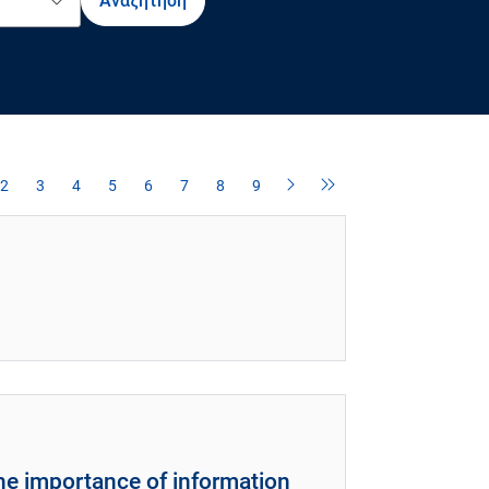
2
3
4
5
6
7
8
9
 the importance of information