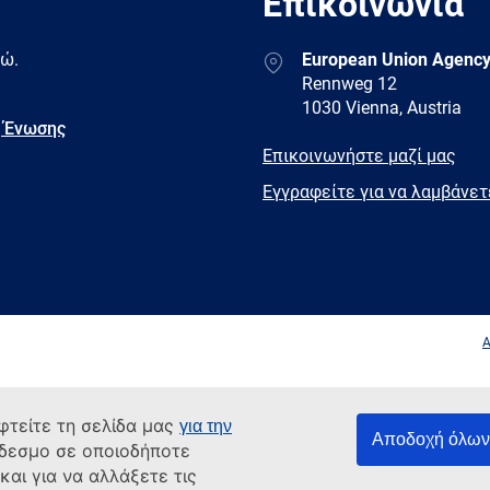
Επικοινωνία
Address
δώ.
European Union Agency
Rennweg 12
1030 Vienna, Austria
 Ένωσης
E-
Επικοινωνήστε μαζί μας
mail
Newsletter
Εγγραφείτε για να λαμβάνε
Facebook
Twitter
LinkedIn
YouTub
A
φτείτε τη σελίδα μας
για την
Αποδοχή όλων 
νδεσμο σε οποιοδήποτε
αι για να αλλάξετε τις