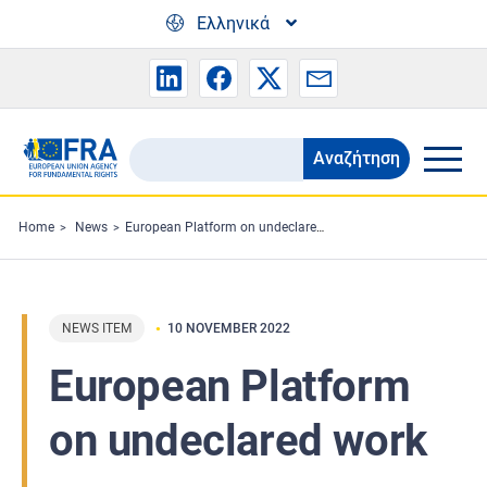
Skip to main content
Ελληνικά
Αναζήτηση
Search
the
FRA
Home
News
European Platform on undeclared work
website
NEWS ITEM
10 NOVEMBER 2022
European Platform
on undeclared work