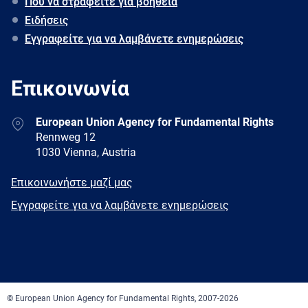
Πού να στραφείτε για βοήθεια
Ειδήσεις
Εγγραφείτε για να λαμβάνετε ενημερώσεις
Επικοινωνία
Address
European Union Agency for Fundamental Rights
Rennweg 12
1030 Vienna, Austria
E-
Επικοινωνήστε μαζί μας
mail
Newsletter
Εγγραφείτε για να λαμβάνετε ενημερώσεις
Facebook
Twitter
LinkedIn
YouTube
Newsletter
E-
RSS
mail
© European Union Agency for Fundamental Rights, 2007-2026