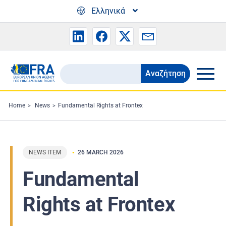
Skip to main content
Ελληνικά
Αναζήτηση
Search
the
FRA
Home
News
Fundamental Rights at Frontex
website
NEWS ITEM
26 MARCH 2026
Fundamental
Rights at Frontex