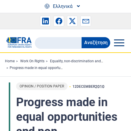
Skip to main content
Ελληνικά
Αναζήτηση
Search
the
FRA
Home
Work On Rights
Equality, non-discrimination and racism
Progress made in equal opportunities and non-discrimination in the European Union
website
OPINION / POSITION PAPER
2010
12
DECEMBER
Progress made in
equal opportunities