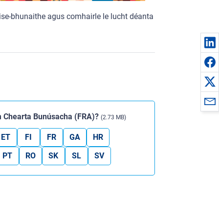
ise-bhunaithe agus comhairle le lucht déanta
um Chearta Bunúsacha (FRA)?
(2.73 MB)
ET
FI
FR
GA
HR
PT
RO
SK
SL
SV