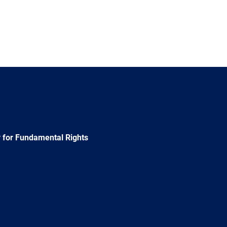
 for Fundamental Rights
e
Newsletter
E-
RSS