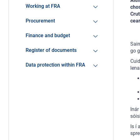
Aith
Working at FRA
chos
Crut
Procurement
cear
Finance and budget
Sain
Register of documents
go g
Cuid
Data protection within FRA
lena 
Inár
sóis
Is í
spre