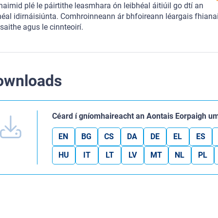
aimid plé le páirtithe leasmhara ón leibhéal áitiúil go dtí an
héal idirnáisiúnta. Comhroinneann ár bhfoireann léargais fhiana
saithe agus le cinnteoirí.
ownloads
Céard í gníomhaireacht an Aontais Eorpaigh 
EN
BG
CS
DA
DE
EL
ES
HU
IT
LT
LV
MT
NL
PL