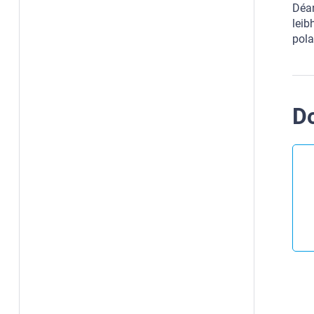
Déan
leib
pola
D