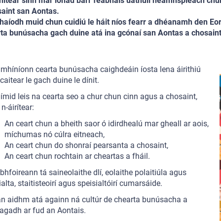
nítear sinn mar ionad barr feabhais uathúil neamhspleách chu
aint san Aontas.
haíodh muid chun cuidiú le háit níos fearr a dhéanamh den Eora
ta bunúsacha gach duine atá ina gcónaí san Aontas a chosaint
mhíníonn cearta bunúsacha caighdeáin íosta lena áirithiú
caitear le gach duine le dínit.
ímid leis na cearta seo a chur chun cinn agus a chosaint,
n-áirítear:
An ceart chun a bheith saor ó idirdhealú mar gheall ar aois,
míchumas nó cúlra eitneach,
An ceart chun do shonraí pearsanta a chosaint,
An ceart chun rochtain ar cheartas a fháil.
 bhfoireann tá saineolaithe dlí, eolaithe polaitiúla agus
ialta, staitisteoirí agus speisialtóirí cumarsáide.
 an aidhm atá againn ná cultúr de chearta bunúsacha a
agadh ar fud an Aontais.