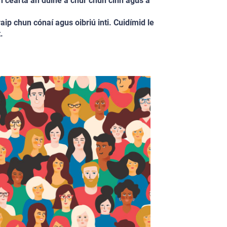
n cearta an duine a chur chun cinn agus a
ip chun cónaí agus oibriú inti. Cuidímid le
.