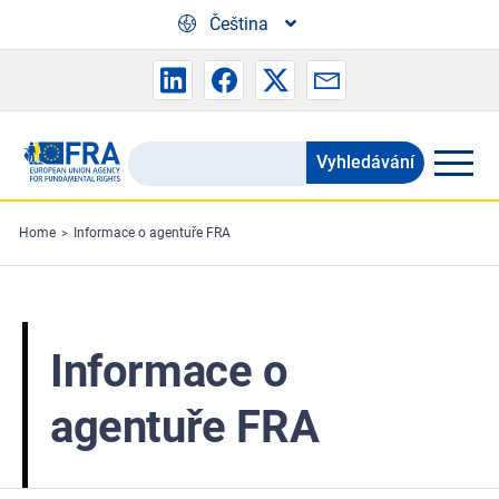
Skip to main content
Čeština
Vyhledávání
Search
the
FRA
Home
Informace o agentuře FRA
website
Informace o
agentuře FRA