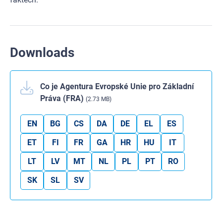
Downloads
Co je Agentura Evropské Unie pro Základní
Práva (FRA)
(2.73 MB)
EN
BG
CS
DA
DE
EL
ES
ET
FI
FR
GA
HR
HU
IT
LT
LV
MT
NL
PL
PT
RO
SK
SL
SV