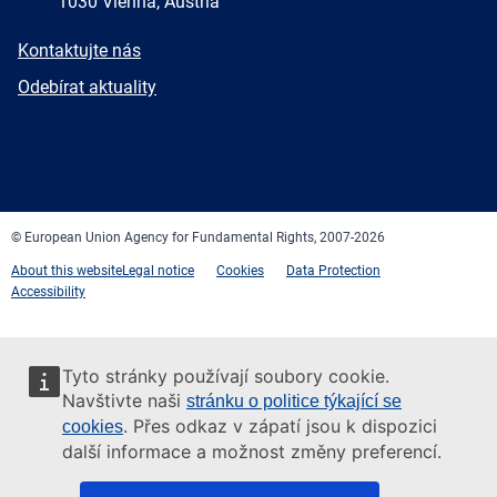
1030 Vienna, Austria
E-
Kontaktujte nás
mail
Newsletter
Odebírat aktuality
Facebook
Twitter
LinkedIn
YouTube
Newsletter
E-
RSS
mail
© European Union Agency for Fundamental Rights, 2007-2026
About this website
Legal notice
Cookies
Data Protection
Accessibility
Tyto stránky používají soubory cookie.
Navštivte naši
stránku o politice týkající se
. Přes odkaz v zápatí jsou k dispozici
cookies
další informace a možnost změny preferencí.