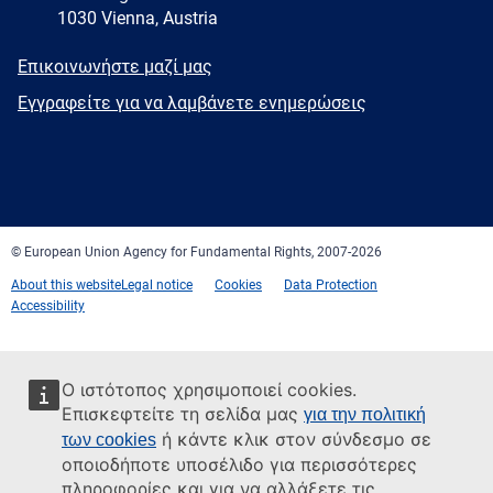
1030 Vienna, Austria
E-
Επικοινωνήστε μαζί μας
mail
Newsletter
Εγγραφείτε για να λαμβάνετε ενημερώσεις
Facebook
Twitter
LinkedIn
YouTube
Newsletter
E-
RSS
mail
© European Union Agency for Fundamental Rights, 2007-2026
About this website
Legal notice
Cookies
Data Protection
Accessibility
Ο ιστότοπος χρησιμοποιεί cookies.
Επισκεφτείτε τη σελίδα μας
για την πολιτική
ή κάντε κλικ στον σύνδεσμο σε
των cookies
οποιοδήποτε υποσέλιδο για περισσότερες
πληροφορίες και για να αλλάξετε τις