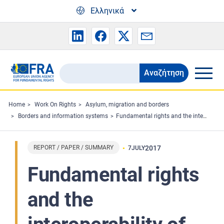
Skip to main content
Ελληνικά
Αναζήτηση
Search
the
FRA
Home
Work On Rights
Asylum, migration and borders
Borders and information systems
Fundamental rights and the interoperability of EU information systems: borders and security
website
REPORT / PAPER / SUMMARY
2017
7
JULY
Fundamental rights
and the