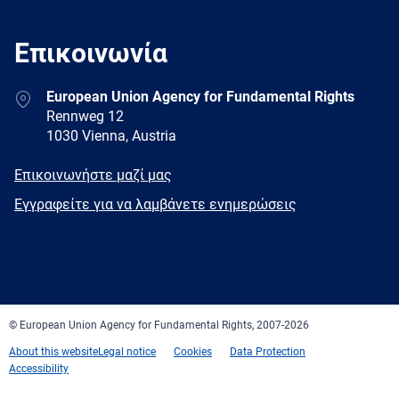
Επικοινωνία
Address
European Union Agency for Fundamental Rights
Rennweg 12
1030 Vienna, Austria
E-
Επικοινωνήστε μαζί μας
mail
Newsletter
Εγγραφείτε για να λαμβάνετε ενημερώσεις
Facebook
Twitter
LinkedIn
YouTube
Newsletter
E-
RSS
mail
© European Union Agency for Fundamental Rights, 2007-2026
About this website
Legal notice
Cookies
Data Protection
Accessibility