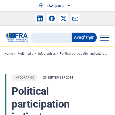
Skip to main content
Ελληνικά
Αναζήτηση
Search
the
FRA
Home
Multimedia
Infographics
Political participation indicators infographic - Election authorities
website
INFOGRAPHIC
23 SEPTEMBER 2014
Political
participation