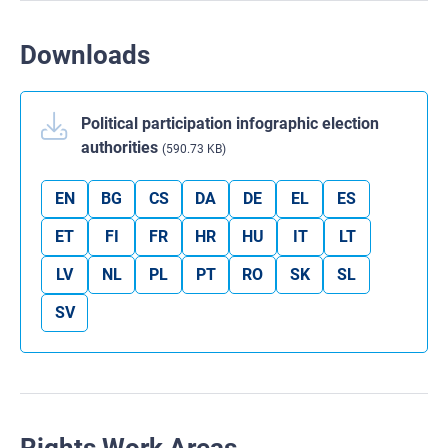
Downloads
Political participation infographic election
authorities
(590.73 KB)
EN
BG
CS
DA
DE
EL
ES
ET
FI
FR
HR
HU
IT
LT
LV
NL
PL
PT
RO
SK
SL
SV