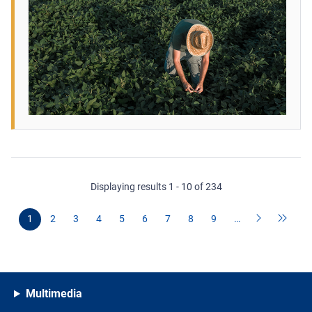
Displaying results 1 - 10 of 234
1
2
3
4
5
6
7
8
9
…
Multimedia