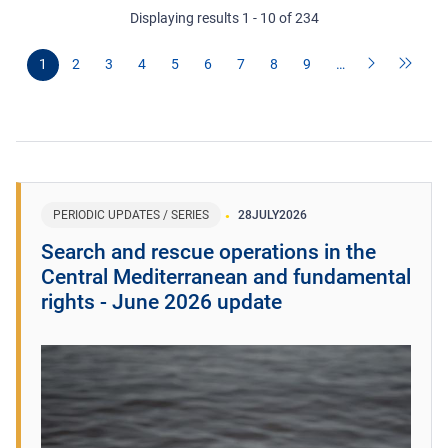
Displaying results 1 - 10 of 234
1
2
3
4
5
6
7
8
9
…
PERIODIC UPDATES / SERIES
28
JULY
2026
Search and rescue operations in the
Central Mediterranean and fundamental
rights - June 2026 update