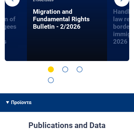
Migration and
Handbo
ion of
Fundamental Rights
law rel
fugees
Bulletin - 2/2026
border
immigra
hts
2026
Προϊοντα
Publications and Data