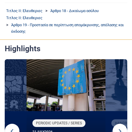
Τιτλος II: Ελευθεριες
Άρθρο 18 - Δικαίωμα ασύλου
Τιτλος II: Ελευθεριες
Άρθρο 19 - Προστασία σε περίπτωση απομάκρυνσης, απέλασης και
έκδοσης
Highlights
R
PERIODIC UPDATES / SERIES
HANDBOOK
21
JULY
2026
9
JUNE
2026