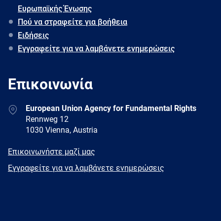
Ευρωπαϊκής Ένωσης
Πού να στραφείτε για βοήθεια
Ειδήσεις
Εγγραφείτε για να λαμβάνετε ενημερώσεις
Επικοινωνία
Address
European Union Agency for Fundamental Rights
Rennweg 12
1030 Vienna, Austria
E-
Επικοινωνήστε μαζί μας
mail
Newsletter
Εγγραφείτε για να λαμβάνετε ενημερώσεις
Facebook
Twitter
LinkedIn
YouTube
Newsletter
E-
RSS
mail