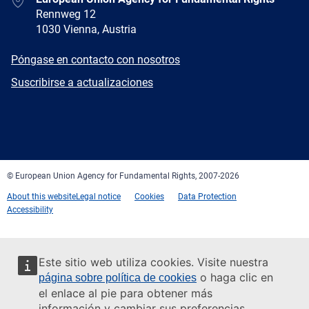
Rennweg 12
1030 Vienna, Austria
E-
Póngase en contacto con nosotros
mail
Newsletter
Suscribirse a actualizaciones
Facebook
Twitter
LinkedIn
YouTube
Newsletter
E-
RSS
mail
© European Union Agency for Fundamental Rights, 2007-2026
About this website
Legal notice
Cookies
Data Protection
Accessibility
Este sitio web utiliza cookies. Visite nuestra
o haga clic en
página sobre política de cookies
el enlace al pie para obtener más
información y cambiar sus preferencias.