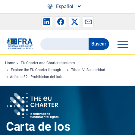
Skip to main content
Español
Buscar
Search
the
FRA
Home
EU Charter and Charter resources
Explore the EU Charter through Charterpedia
Título IV: Solidaridad
website
Artículo 32 - Prohibición del trabajo infantil y protección de los jóvenes en el trabajo
Carta de los