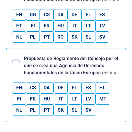
(105.5 KB)
EN
BG
CS
DA
DE
EL
ES
ET
FI
FR
HU
IT
LT
LV
NL
PL
PT
RO
SK
SL
SV
Propuesta de Reglamento del Consejo por el
que se crea una Agencia de Derechos
Fundamentales de la Unión Europea
(282 KB)
EN
CS
DA
DE
EL
ES
ET
FI
FR
HU
IT
LT
LV
MT
NL
PL
PT
SK
SL
SV