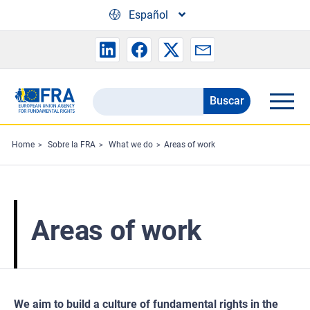
Skip to main content
Español
Buscar
Search
the
FRA
Home
Sobre la FRA
What we do
Areas of work
website
Areas of work
We aim to build a culture of fundamental rights in the