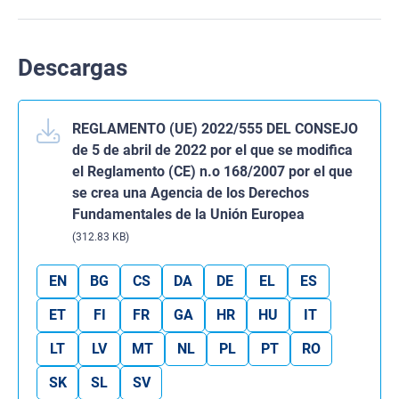
Descargas
REGLAMENTO (UE) 2022/555 DEL CONSEJO
de 5 de abril de 2022 por el que se modifica
el Reglamento (CE) n.o 168/2007 por el que
se crea una Agencia de los Derechos
Fundamentales de la Unión Europea
(312.83 KB)
EN
BG
CS
DA
DE
EL
ES
ET
FI
FR
GA
HR
HU
IT
LT
LV
MT
NL
PL
PT
RO
SK
SL
SV