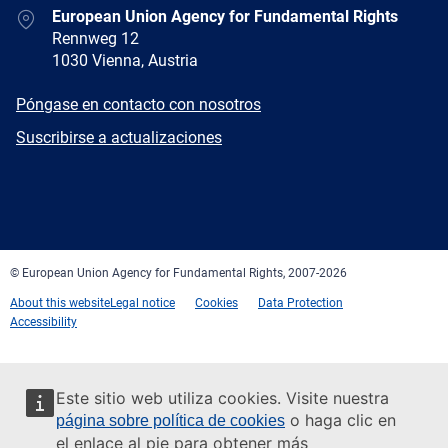
Address
European Union Agency for Fundamental Rights
Rennweg 12
1030 Vienna, Austria
E-
Póngase en contacto con nosotros
mail
Newsletter
Suscribirse a actualizaciones
Facebook
Twitter
LinkedIn
YouTube
Newsletter
E-
RSS
mail
© European Union Agency for Fundamental Rights, 2007-2026
About this website
Legal notice
Cookies
Data Protection
Accessibility
Este sitio web utiliza cookies. Visite nuestra
o haga clic en
página sobre política de cookies
el enlace al pie para obtener más