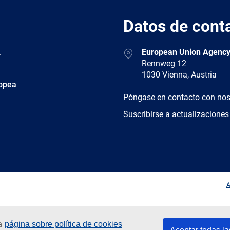
Datos de cont
Address
.
European Union Agency
Rennweg 12
1030 Vienna, Austria
ropea
E-
Póngase en contacto con nos
mail
Newsletter
Suscribirse a actualizaciones
Facebook
Twitter
LinkedIn
YouTub
A
ra
página sobre política de cookies