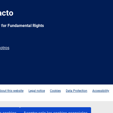
acto
 for Fundamental Rights
otros
e
Newsletter
E-
RSS
mail
bout this website
Legal notice
Cookies
Data Protection
Accessibility