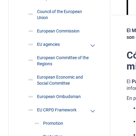
Council of the European
Union
El M
European Commission
son 
EU agencies
Có
European Committee of the
mi
Regions
European Economic and
El
P
Social Committee
info
European Ombudsman
En p
EU CRPD Framework
Promotion