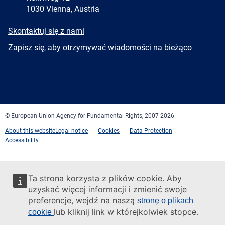
1030 Vienna, Austria
E-
Skontaktuj się z nami
mail
Newsletter
Zapisz się, aby otrzymywać wiadomości na bieżąco
Facebook
Twitter
LinkedIn
YouTube
Newsletter
E-
RSS
mail
© European Union Agency for Fundamental Rights, 2007-2026
About this website
Legal notice
Cookies
Data Protection
Accessibility
Ta strona korzysta z plików cookie. Aby
uzyskać więcej informacji i zmienić swoje
preferencje, wejdź na naszą
stronę o plikach
lub kliknij link w którejkolwiek stopce.
cookie