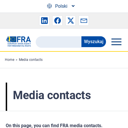
Skip to main content
Polski
Wyszukaj
Search
the
FRA
Home
Media contacts
website
Media contacts
On this page, you can find FRA media contacts.