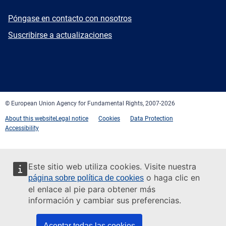
E-
Póngase en contacto con nosotros
mail
Newsletter
Suscribirse a actualizaciones
Facebook
Twitter
LinkedIn
YouTube
Newsletter
E-
RSS
mail
© European Union Agency for Fundamental Rights, 2007-2026
About this website
Legal notice
Cookies
Data Protection
Accessibility
Este sitio web utiliza cookies. Visite nuestra
o haga clic en
página sobre política de cookies
el enlace al pie para obtener más
información y cambiar sus preferencias.
Aceptar todas las cookies