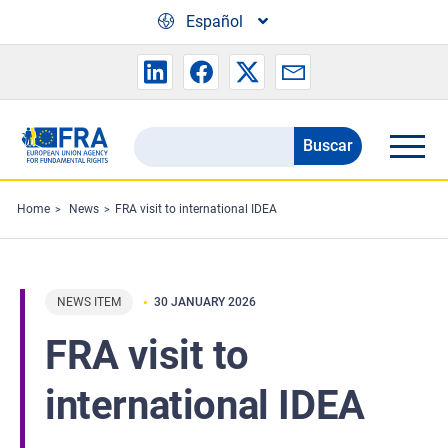
Skip to main content
Español
Buscar
Search
the
FRA
Home
News
FRA visit to international IDEA
website
NEWS ITEM
30 JANUARY 2026
FRA visit to
international IDEA