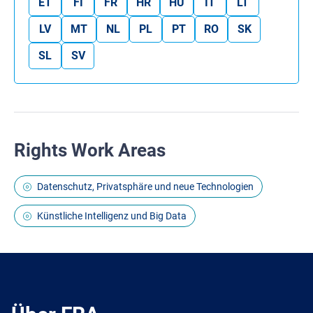
ET
FI
FR
HR
HU
IT
LT
LV
MT
NL
PL
PT
RO
SK
SL
SV
Rights Work Areas
Datenschutz, Privatsphäre und neue Technologien
Künstliche Intelligenz und Big Data