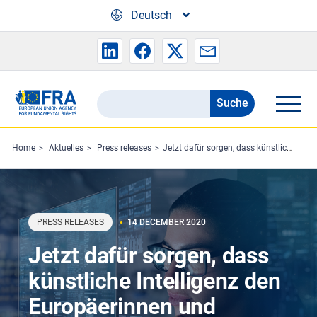
Skip to main content
Deutsch
Suche
Search
the
FRA
Home
Aktuelles
Press releases
Jetzt dafür sorgen, dass künstliche Intelligenz den Europäerinnen und Europäer dient
website
PRESS RELEASES
14 DECEMBER 2020
Jetzt dafür sorgen, dass
künstliche Intelligenz den
Europäerinnen und