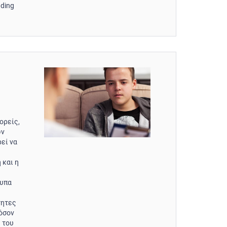
nding
ορείς,
ων
εί να
η
 και η
τυπα
τητες
 όσον
 του