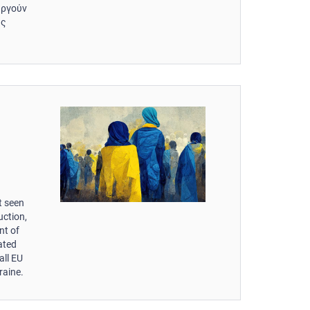
εργούν
ύς
t seen
uction,
nt of
ated
all EU
raine.