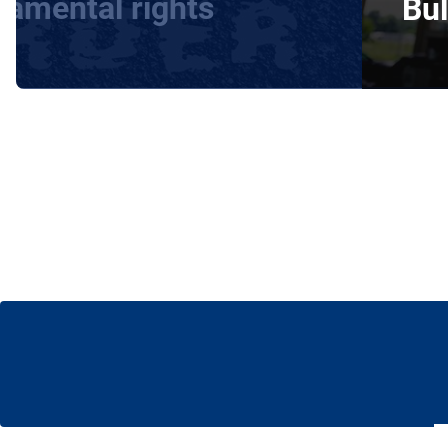
damental rights
Bul