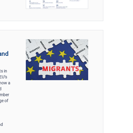
α
and
s in
EU’s
 how a
d
umber
ge of
nd