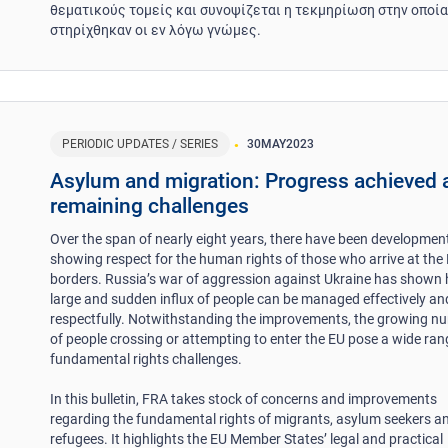
θεματικούς τομείς και συνοψίζεται η τεκμηρίωση στην οποί
στηρίχθηκαν οι εν λόγω γνώμες.
PERIODIC UPDATES / SERIES
30
MAY
2023
Asylum and migration: Progress achieved 
remaining challenges
Over the span of nearly eight years, there have been development
showing respect for the human rights of those who arrive at the 
borders. Russia’s war of aggression against Ukraine has shown
large and sudden influx of people can be managed effectively an
respectfully. Notwithstanding the improvements, the growing n
of people crossing or attempting to enter the EU pose a wide ran
fundamental rights challenges.
In this bulletin, FRA takes stock of concerns and improvements
regarding the fundamental rights of migrants, asylum seekers a
refugees. It highlights the EU Member States’ legal and practical