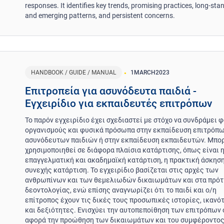
responses. It identifies key trends, promising practices, long-sta
and emerging patterns, and persistent concerns.
HANDBOOK / GUIDE / MANUAL
1
MARCH
2023
Επιτροπεία για ασυνόδευτα παιδιά -
Εγχειρίδιο για εκπαιδευτές επιτρόπων
Το παρόν εγχειρίδιο έχει σχεδιαστεί με στόχο να συνδράμει φ
οργανισμούς και φυσικά πρόσωπα στην εκπαίδευση επιτρόπ
ασυνόδευτων παιδιών ή στην εκπαίδευση εκπαιδευτών. Μπορ
χρησιμοποιηθεί σε διάφορα πλαίσια κατάρτισης, όπως είναι 
επαγγελματική και ακαδημαϊκή κατάρτιση, η πρακτική άσκηση
συνεχής κατάρτιση. Το εγχειρίδιο βασίζεται στις αρχές των
ανθρωπίνων και των θεμελιωδών δικαιωμάτων και στα πρό
δεοντολογίας, ενώ επίσης αναγνωρίζει ότι το παιδί και ο/η
επίτροπος έχουν τις δικές τους προσωπικές ιστορίες, ικανό
και δεξιότητες. Ενισχύει την αυτοπεποίθηση των επιτρόπων
αφορά την προώθηση των δικαιωμάτων και του συμφέροντος