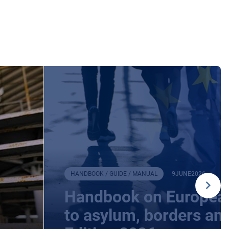
HANDBOOK / GUIDE / MANUAL
9
JUNE
2026
Handbook on European
to asylum, borders an