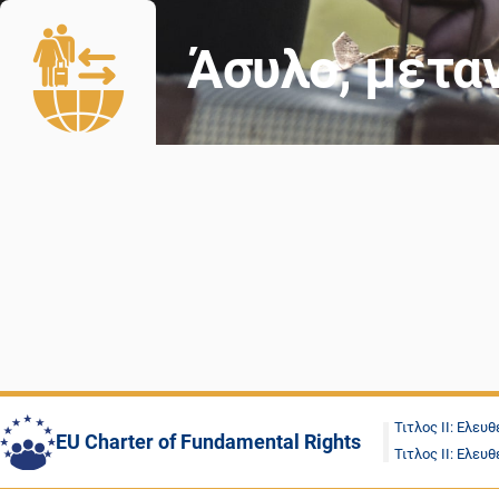
Άσυλο, μετα
Τιτλος II: Ελευθ
EU Charter of Fundamental Rights
Τιτλος II: Ελευθ