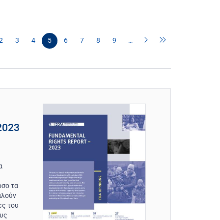
2
3
4
5
6
7
8
9
…
2023
α
όσο τα
αλούν
ες του
ους