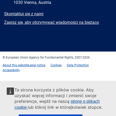
1030 Vienna, Austria
E-
Skontaktuj się z nami
mail
Newsletter
Zapisz się, aby otrzymywać wiadomości na bieżąco
Facebook
Twitter
LinkedIn
YouTube
Newsletter
E-
RSS
mail
© European Union Agency for Fundamental Rights, 2007-2026
About this website
Legal notice
Cookies
Data Protection
Accessibility
Ta strona korzysta z plików cookie. Aby
uzyskać więcej informacji i zmienić swoje
preferencje, wejdź na naszą
stronę o plikach
lub kliknij link w którejkolwiek stopce.
cookie