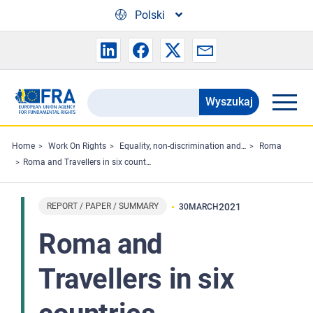
Skip to main content
Polski
Wyszukaj
Search
the
FRA
Home
Work On Rights
Equality, non-discrimination and racism
Roma
Roma and Travellers in six countries - Technical report
website
REPORT / PAPER / SUMMARY
2021
30
MARCH
Roma and
Travellers in six