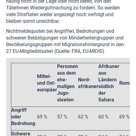
häufig nicht in der Lage oder nicht bereit, von den
TäterInnen Wiedergutmachung zu fordern. So werden
viele Straftaten weder angezeigt noch verfolgt und
bleiben somit unsichtbar.
Nichtmeldequoten bei Angriffen, Bedrohungen und
schweren Belästigungen von Minderheitengruppen und
Bevölkerungsgruppen mit Migrationshintergrund in den
27 EU-Mitgliedstaaten (Quelle: FRA, EU-MIDIS)
Personen
Afrikaner
aus dem
aus
Mittel-
ehe-
Nord-
Ländern
und Ost-
Roma
R
maligen
afrikaner
südlich
europäer
Jugo-
der
slawien
Sahara
Angriff
oder
69 %
57 %
62 %
60 %
69 %
6
Bedrohung
Schwere