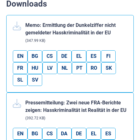
Downloads
Memo: Ermittlung der Dunkelziffer nicht
gemeldeter Hasskriminalität in der EU
(347.99 KB)
EN
BG
CS
DE
EL
ES
FI
FR
HU
LV
NL
PT
RO
SK
SL
SV
Pressemitteilung: Zwei neue FRA-Berichte
zeigen: Hasskriminalität ist Realität in der EU
(392.72 KB)
EN
BG
CS
DA
DE
EL
ES