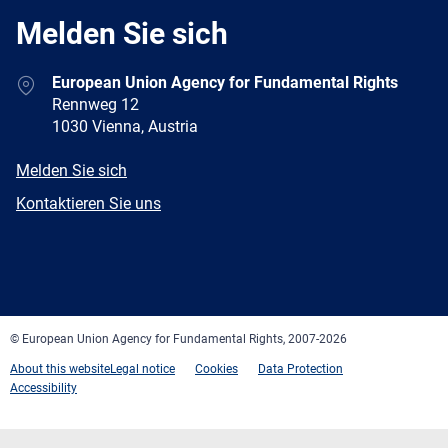
Melden Sie sich
Address
European Union Agency for Fundamental Rights
Rennweg 12
1030 Vienna, Austria
E-
Melden Sie sich
mail
Newsletter
Kontaktieren Sie uns
Facebook
Twitter
LinkedIn
YouTube
Newsletter
E-
RSS
mail
© European Union Agency for Fundamental Rights, 2007-2026
About this website
Legal notice
Cookies
Data Protection
Accessibility