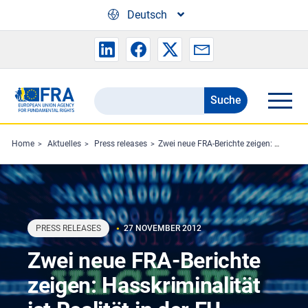
Skip to main content
Deutsch
Suche
Search
the
FRA
Home
Aktuelles
Press releases
Zwei neue FRA-Berichte zeigen: Hasskriminalität ist Realität in der EU
website
PRESS RELEASES
27 NOVEMBER 2012
Zwei neue FRA-Berichte
zeigen: Hasskriminalität