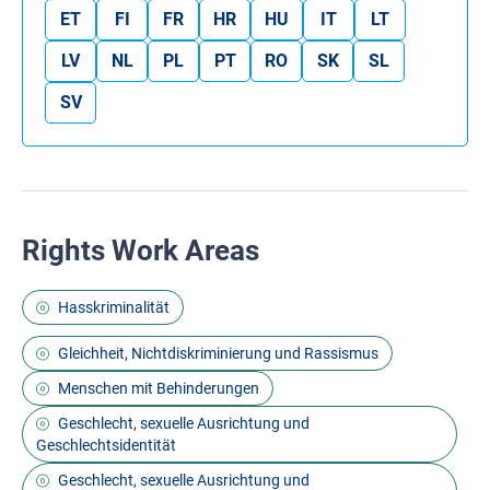
ET
FI
FR
HR
HU
IT
LT
LV
NL
PL
PT
RO
SK
SL
SV
Rights Work Areas
Hasskriminalität
Gleichheit, Nichtdiskriminierung und Rassismus
Menschen mit Behinderungen
Geschlecht, sexuelle Ausrichtung und
Geschlechtsidentität
Geschlecht, sexuelle Ausrichtung und