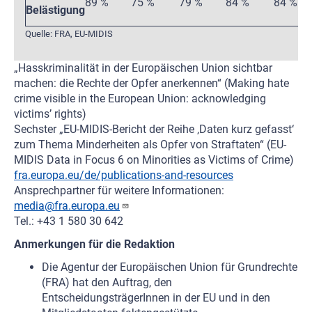
89 %
75 %
79 %
84 %
84 %
8
Belästigung
Quelle: FRA, EU-MIDIS
„Hasskriminalität in der Europäischen Union sichtbar
machen: die Rechte der Opfer anerkennen“ (Making hate
crime visible in the European Union: acknowledging
victims’ rights)
Sechster „EU-MIDIS-Bericht der Reihe ‚Daten kurz gefasst‘
zum Thema Minderheiten als Opfer von Straftaten“ (EU-
MIDIS Data in Focus 6 on Minorities as Victims of Crime)
fra.europa.eu/de/publications-and-resources
Ansprechpartner für weitere Informationen:
media@fra.europa.eu
Tel.: +43 1 580 30 642
Anmerkungen für die Redaktion
Die Agentur der Europäischen Union für Grundrechte
(FRA) hat den Auftrag, den
EntscheidungsträgerInnen in der EU und in den