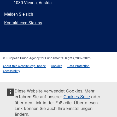
1030 Vienna, Austria
E-
Melden Sie sich
mail
Newsletter
Kontaktieren Sie uns
Facebook
Twitter
LinkedIn
YouTube
Newsletter
E-
RSS
mail
© European Union Agency for Fundamental Rights, 2007-2026
About this website
Legal notice
Cookies
Data Protection
Accessibility
Diese Website verwendet Cookies. Mehr
erfahren Sie auf unserer
oder
Cookies-Seite
über den Link in der Fußzeile. Über diesen
Link können Sie auch Ihre Einstellungen
ändern.