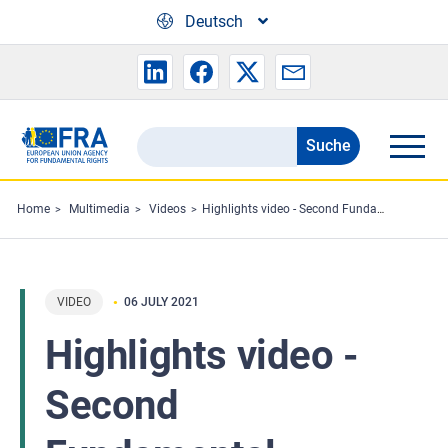
Skip to main content
Deutsch
Suche
Search
the
FRA
Home
Multimedia
Videos
Highlights video - Second Fundamental Rights Dialogue
website
VIDEO
06 JULY 2021
Highlights video -
Second