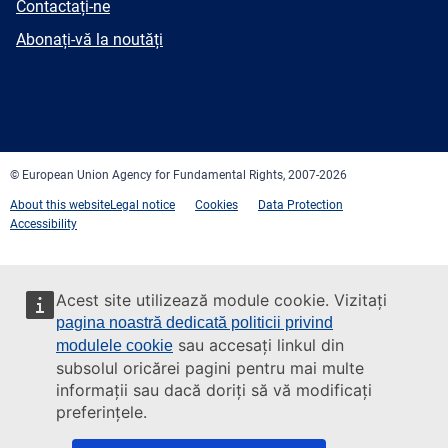
E-
Contactați-ne
mail
Newsletter
Abonați-vă la noutăți
Facebook
Twitter
LinkedIn
YouTube
Newsletter
E-
RSS
mail
© European Union Agency for Fundamental Rights, 2007-2026
About this website
Legal notice
Cookies
Data Protection
Accessibility
Acest site utilizează module cookie. Vizitați
pagina noastră dedicată politicii privind
sau accesați linkul din
modulele cookie
subsolul oricărei pagini pentru mai multe
informații sau dacă doriți să vă modificați
preferințele.