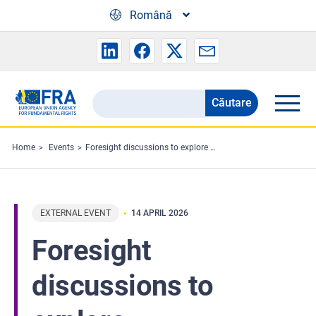
Skip to main content
Română
Căutare
Search
the
FRA
Home
Events
Foresight discussions to explore fundamental rights in the EU in 2040
website
EXTERNAL EVENT
14 APRIL 2026
Foresight
discussions to