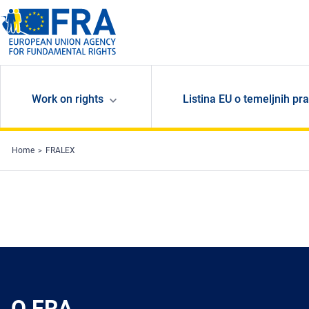
Skip to main content
Work on rights
Listina EU o temeljnih pr
Home
FRALEX
O FRA