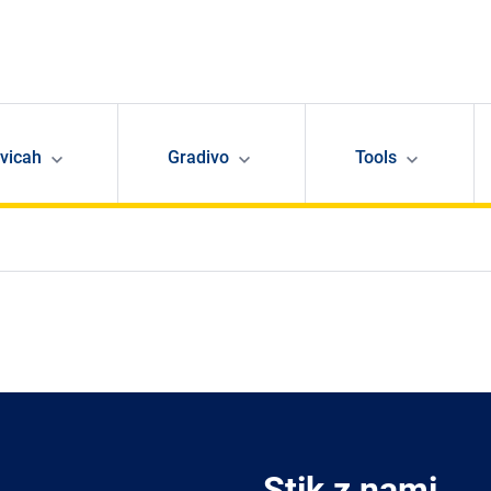
avicah
Gradivo
Tools
Stik z nami