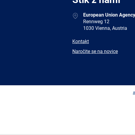
Address
European Union Agency
Rennweg 12
1030 Vienna, Austria
E-
Kontakt
mail
Newsletter
Naročite se na novice
Facebook
Twitter
LinkedIn
YouTub
A