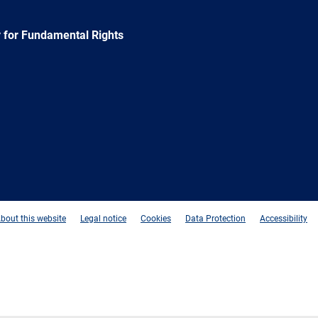
 for Fundamental Rights
e
Newsletter
E-
RSS
mail
bout this website
Legal notice
Cookies
Data Protection
Accessibility