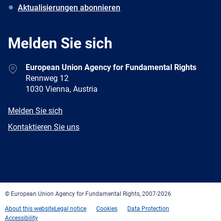
Aktualisierungen abonnieren
Melden Sie sich
Address
European Union Agency for Fundamental Rights
Rennweg 12
1030 Vienna, Austria
E-
Melden Sie sich
mail
Newsletter
Kontaktieren Sie uns
Facebook
Twitter
LinkedIn
YouTube
Newsletter
E-
RSS
mail
© European Union Agency for Fundamental Rights, 2007-2026
About this website
Legal notice
Cookies
Data Protection
Accessibility