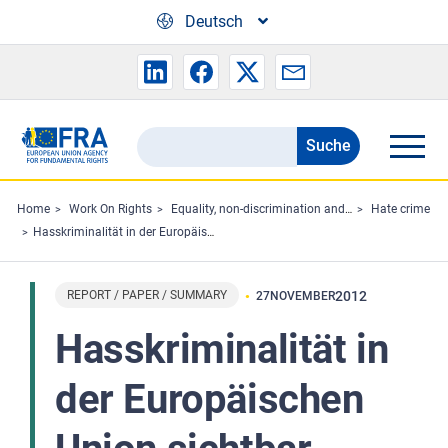
Skip to main content
Deutsch
Suche
Search
the
FRA
Home
Work On Rights
Equality, non-discrimination and racism
Hate crime
Hasskriminalität in der Europäischen Union sichtbar machen: die Rechte der Opfer anerkennen
website
REPORT / PAPER / SUMMARY
2012
27
NOVEMBER
Hasskriminalität in
der Europäischen