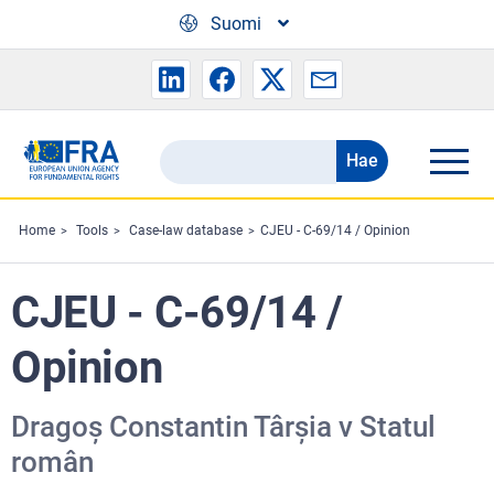
Skip to main content
Suomi
Hae
Search
the
FRA
Home
Tools
Case-law database
CJEU - C-69/14 / Opinion
website
CJEU - C-69/14 /
Opinion
Dragoș Constantin Târșia v Statul
român