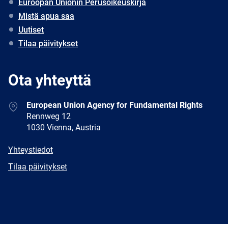
Euroopan Unionin Perusoikeuskirja
Mistä apua saa
Uutiset
Tilaa päivitykset
Ota yhteyttä
Address
European Union Agency for Fundamental Rights
Rennweg 12
1030 Vienna, Austria
E-
Yhteystiedot
mail
Newsletter
Tilaa päivitykset
Facebook
Twitter
LinkedIn
YouTube
Newsletter
E-
RSS
mail