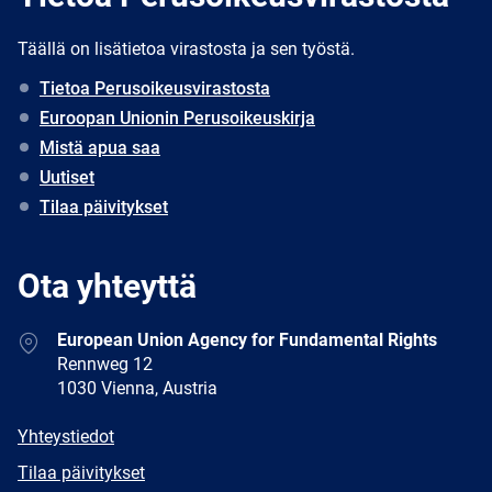
Täällä on lisätietoa virastosta ja sen työstä.
Tietoa Perusoikeusvirastosta
Euroopan Unionin Perusoikeuskirja
Mistä apua saa
Uutiset
Tilaa päivitykset
Ota yhteyttä
Address
European Union Agency for Fundamental Rights
Rennweg 12
1030 Vienna, Austria
E-
Yhteystiedot
mail
Newsletter
Tilaa päivitykset