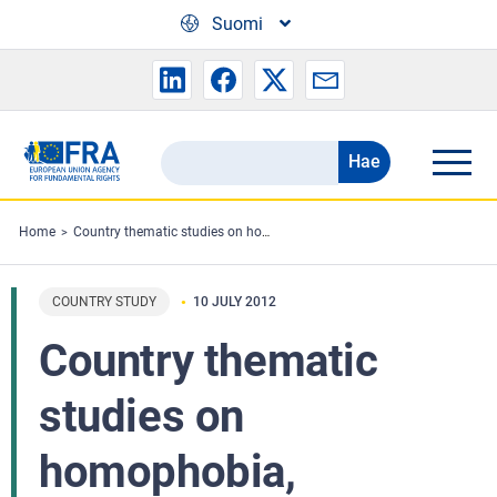
Skip to main content
Suomi
Hae
Search
the
FRA
Home
Country thematic studies on homophobia, transphobia and discrimination on grounds of sexual orientation and gender identity – 2010 update
website
COUNTRY STUDY
10 JULY 2012
Country thematic
studies on
homophobia,