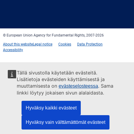
Facebook
Twitter
LinkedIn
YouTube
Newsletter
E-
RSS
mail
© European Union Agency for Fundamental Rights, 2007-2026
About this website
Legal notice
Cookies
Data Protection
Accessibility
Tällä sivustolla käytetään evästeitä.
Lisätietoja evästeiden käyttämisestä ja
muuttamisesta on
. Sama
evästeselosteessa
linkki löytyy jokaisen sivun alalaidasta.
Hyväksy kaikki evästeet
Hyväksy vain välttämättömät evästeet