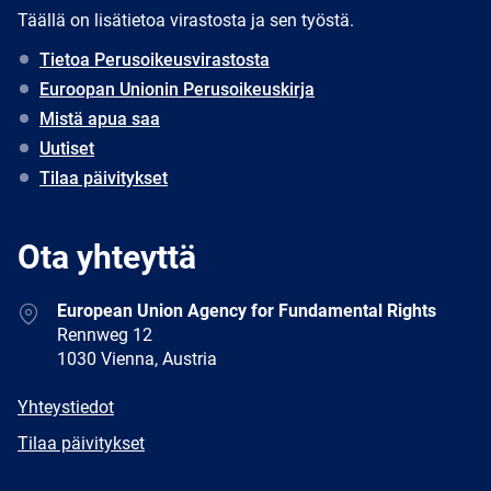
Täällä on lisätietoa virastosta ja sen työstä.
Tietoa Perusoikeusvirastosta
Euroopan Unionin Perusoikeuskirja
Mistä apua saa
Uutiset
Tilaa päivitykset
Ota yhteyttä
Address
European Union Agency for Fundamental Rights
Rennweg 12
1030 Vienna, Austria
E-
Yhteystiedot
mail
Newsletter
Tilaa päivitykset