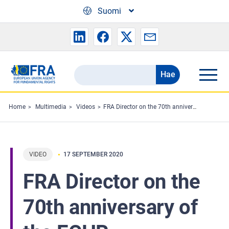
Skip to main content
Suomi
Hae
Search
the
FRA
Home
Multimedia
Videos
FRA Director on the 70th anniversary of the ECHR
website
VIDEO
17 SEPTEMBER 2020
FRA Director on the
70th anniversary of