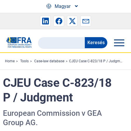
Skip to main content
Magyar
Keresés
Search
the
FRA
Home
Tools
Case-law database
CJEU Case C-823/18 P / Judgment
website
CJEU Case C-823/18
P / Judgment
European Commission v GEA
Group AG.