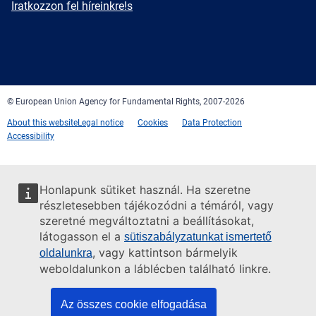
Newsletter
Iratkozzon fel híreinkre!s
Facebook
Twitter
LinkedIn
YouTube
Newsletter
E-
RSS
mail
© European Union Agency for Fundamental Rights, 2007-2026
About this website
Legal notice
Cookies
Data Protection
Accessibility
Honlapunk sütiket használ. Ha szeretne
részletesebben tájékozódni a témáról, vagy
szeretné megváltoztatni a beállításokat,
látogasson el a
sütiszabályzatunkat ismertető
, vagy kattintson bármelyik
oldalunkra
weboldalunkon a láblécben található linkre.
Az összes cookie elfogadása