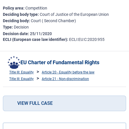
Policy area
Competition
Deciding body type
Court of Justice of the European Union
Deciding body
Court ( Second Chamber)
Type
Decision
Decision date
25/11/2020
ECLI (European case law identifier)
ECLI:EU:C:2020:955
EU Charter of Fundamental Rights
Title III: Equality
Article 20 - Equality before the law
Title III: Equality
Article 21 - Non-discrimination
VIEW FULL CASE