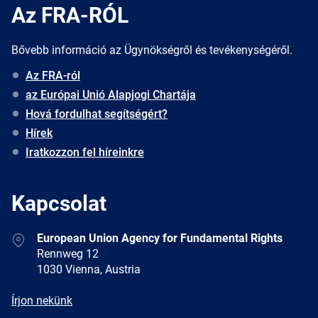
Az FRA-RÓL
Bővebb információ az Ügynökségről és tevékenységéről.
Az FRA-ról
az Európai Unió Alapjogi Chartája
Hová fordulhat segítségért?
Hírek
Iratkozzon fel híreinkre
Kapcsolat
Address
European Union Agency for Fundamental Rights
Rennweg 12
1030 Vienna, Austria
E-
Írjon nekünk
mail