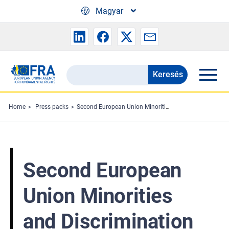
Skip to main content
Magyar
Keresés
Search
the
FRA
Home
Press packs
Second European Union Minorities and Discrimination Survey – Main results - Press pack
website
Second European
Union Minorities
and Discrimination