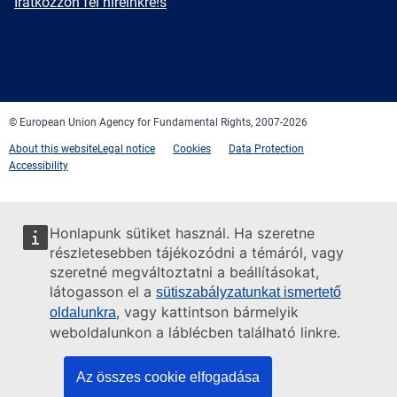
Newsletter
Iratkozzon fel híreinkre!s
Facebook
Twitter
LinkedIn
YouTube
Newsletter
E-
RSS
mail
© European Union Agency for Fundamental Rights, 2007-2026
About this website
Legal notice
Cookies
Data Protection
Accessibility
Honlapunk sütiket használ. Ha szeretne
részletesebben tájékozódni a témáról, vagy
szeretné megváltoztatni a beállításokat,
látogasson el a
sütiszabályzatunkat ismertető
, vagy kattintson bármelyik
oldalunkra
weboldalunkon a láblécben található linkre.
Az összes cookie elfogadása