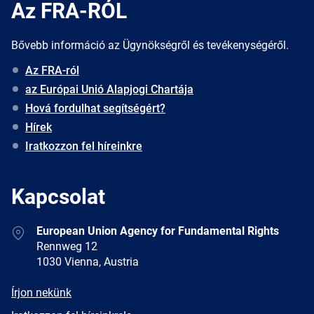
Az FRA-RÓL
Bővebb információ az Ügynökségről és tevékenységéről.
Az FRA-ról
az Európai Unió Alapjogi Chartája
Hová fordulhat segítségért?
Hírek
Iratkozzon fel híreinkre
Kapcsolat
Address
European Union Agency for Fundamental Rights
Rennweg 12
1030 Vienna, Austria
E-
Írjon nekünk
mail