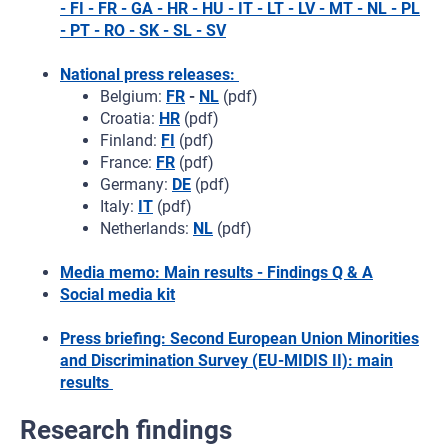
- FI - FR - GA - HR - HU - IT - LT - LV - MT - NL - PL
- PT - RO - SK - SL - SV
National press releases:
Belgium:
FR
-
NL
(pdf)
Croatia:
HR
(pdf)
Finland:
FI
(pdf)
France:
FR
(pdf)
Germany:
DE
(pdf)
Italy:
IT
(pdf)
Netherlands:
NL
(pdf)
Media memo: Main results - Findings Q & A
Social media kit
Press briefing: Second European Union Minorities
and Discrimination Survey (EU-MIDIS II): main
results ​
Research findings