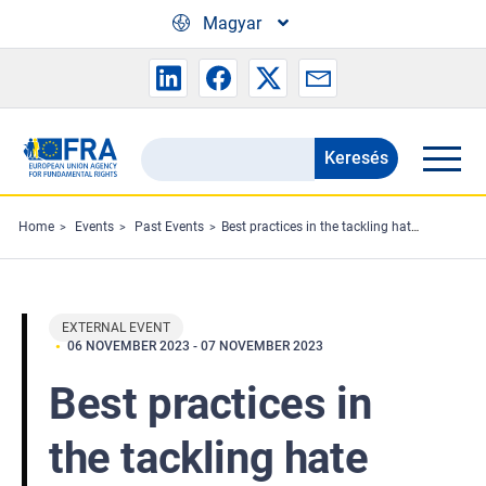
Skip to main content
Magyar
Keresés
Search
the
FRA
Home
Events
Past Events
Best practices in the tackling hate crime
website
EXTERNAL EVENT
06 NOVEMBER 2023
-
07 NOVEMBER 2023
Best practices in
the tackling hate