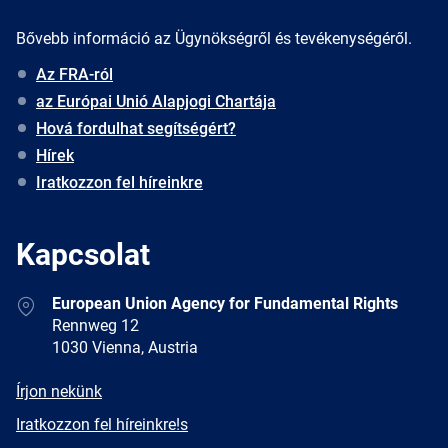
Bővebb információ az Ügynökségről és tevékenységéről.
Az FRA-ról
az Európai Unió Alapjogi Chartája
Hová fordulhat segítségért?
Hírek
Iratkozzon fel híreinkre
Kapcsolat
Address
European Union Agency for Fundamental Rights
Rennweg 12
1030 Vienna, Austria
E-
Írjon nekünk
mail
Newsletter
Iratkozzon fel híreinkre!s