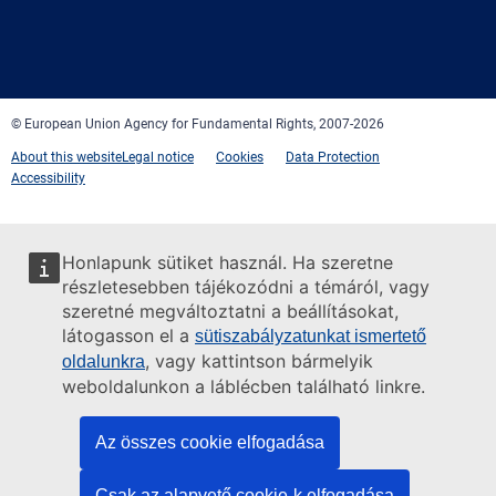
Facebook
Twitter
LinkedIn
YouTube
Newsletter
E-
RSS
mail
© European Union Agency for Fundamental Rights, 2007-2026
About this website
Legal notice
Cookies
Data Protection
Accessibility
Honlapunk sütiket használ. Ha szeretne
részletesebben tájékozódni a témáról, vagy
szeretné megváltoztatni a beállításokat,
látogasson el a
sütiszabályzatunkat ismertető
, vagy kattintson bármelyik
oldalunkra
weboldalunkon a láblécben található linkre.
Az összes cookie elfogadása
Csak az alapvető cookie-k elfogadása