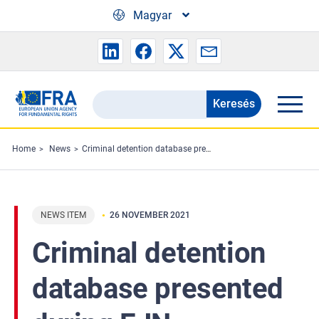
Skip to main content
Magyar
Keresés
Search
the
FRA
Home
News
Criminal detention database presented during EJN workshop
website
NEWS ITEM
26 NOVEMBER 2021
Criminal detention
database presented