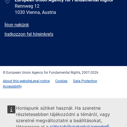
Rennweg 12
1030 Vienna, Austria
E-
Írjon nekünk
mail
Newsletter
Iratkozzon fel híreinkre!s
Facebook
Twitter
LinkedIn
YouTube
Newsletter
E-
RSS
mail
© European Union Agency for Fundamental Rights, 2007-2026
About this website
Legal notice
Cookies
Data Protection
Accessibility
Honlapunk sütiket használ. Ha szeretne
részletesebben tájékozódni a témáról, vagy
szeretné megváltoztatni a beállításokat,
látogasson el a
sütiszabályzatunkat ismertető