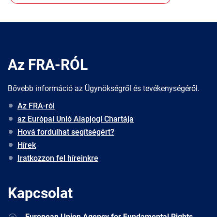
Az FRA-RÓL
Bővebb információ az Ügynökségről és tevékenységéről.
Az FRA-ról
az Európai Unió Alapjogi Chartája
Hová fordulhat segítségért?
Hírek
Iratkozzon fel híreinkre
Kapcsolat
Address
European Union Agency for Fundamental Rights