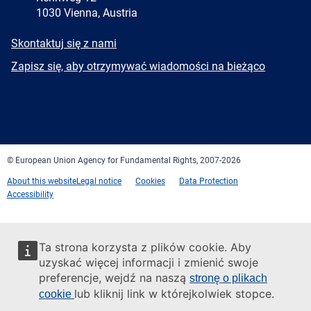
1030 Vienna, Austria
E-
Skontaktuj się z nami
mail
Newsletter
Zapisz się, aby otrzymywać wiadomości na bieżąco
Facebook
Twitter
LinkedIn
YouTube
Newsletter
E-
RSS
mail
© European Union Agency for Fundamental Rights, 2007-2026
About this website
Legal notice
Cookies
Data Protection
Accessibility
Ta strona korzysta z plików cookie. Aby
uzyskać więcej informacji i zmienić swoje
preferencje, wejdź na naszą
stronę o plikach
lub kliknij link w którejkolwiek stopce.
cookie