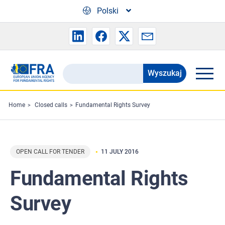
Skip to main content
Polski
Wyszukaj
Search
the
FRA
Home
Closed calls
Fundamental Rights Survey
website
OPEN CALL FOR TENDER
11 JULY 2016
Fundamental Rights
Survey