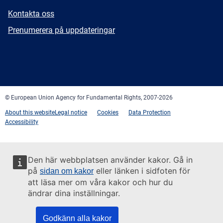
E-
Kontakta oss
mail
Newsletter
Prenumerera på uppdateringar
Facebook
Twitter
LinkedIn
YouTube
Newsletter
E-
RSS
mail
© European Union Agency for Fundamental Rights, 2007-2026
About this website
Legal notice
Cookies
Data Protection
Accessibility
Den här webbplatsen använder kakor. Gå in
på
eller länken i sidfoten för
sidan om kakor
att läsa mer om våra kakor och hur du
ändrar dina inställningar.
Godkänn alla kakor