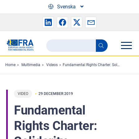
Skip to main content
Svenska
Search
Search
the
FRA
Home
Multimedia
Videos
Fundamental Rights Charter: Solidarity
website
VIDEO
29 DECEMBER 2019
Fundamental
Rights Charter: