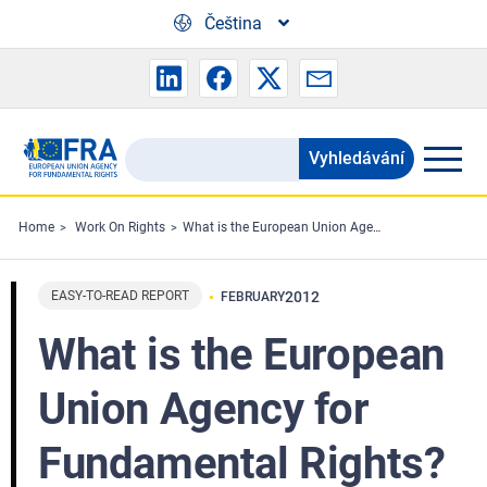
Skip to main content
Čeština
Vyhledávání
Search
the
FRA
Home
Work On Rights
What is the European Union Agency for Fundamental Rights?
website
EASY-TO-READ REPORT
2012
FEBRUARY
What is the European
Union Agency for
Fundamental Rights?