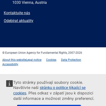
1030 Vienna, Austria
E-
Kontaktujte nás
mail
Newsletter
Odebírat aktuality
Facebook
Twitter
LinkedIn
YouTube
Newsletter
E-
RSS
mail
© European Union Agency for Fundamental Rights, 2007-2026
About this website
Legal notice
Cookies
Data Protection
Accessibility
Tyto stránky používají soubory cookie.
Navštivte naši
stránku o politice týkající se
. Přes odkaz v zápatí jsou k dispozici
cookies
další informace a možnost změny preferencí.