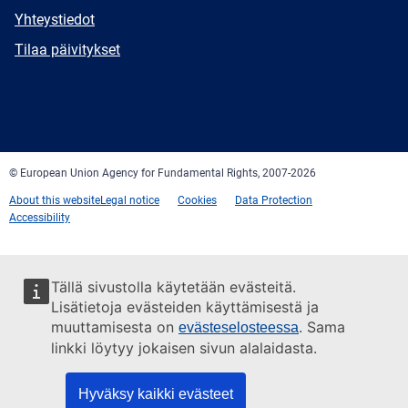
E-
Yhteystiedot
mail
Newsletter
Tilaa päivitykset
Facebook
Twitter
LinkedIn
YouTube
Newsletter
E-
RSS
mail
© European Union Agency for Fundamental Rights, 2007-2026
About this website
Legal notice
Cookies
Data Protection
Accessibility
Tällä sivustolla käytetään evästeitä.
Lisätietoja evästeiden käyttämisestä ja
muuttamisesta on
. Sama
evästeselosteessa
linkki löytyy jokaisen sivun alalaidasta.
Hyväksy kaikki evästeet