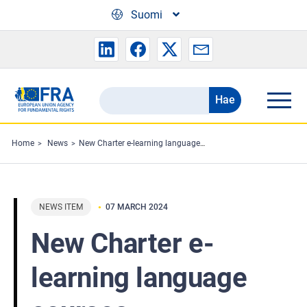
Skip to main content
Suomi
Hae
Search
the
FRA
Home
News
New Charter e-learning language courses
website
NEWS ITEM
07 MARCH 2024
New Charter e-
learning language