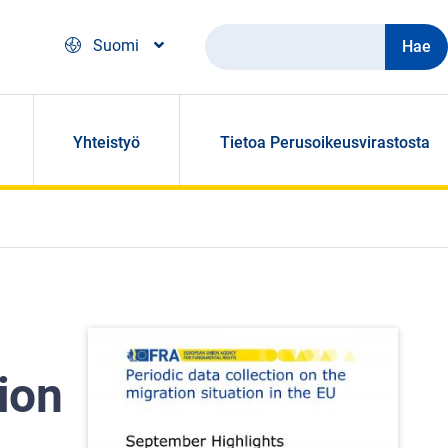
Hae
Suomi
Yhteistyö
Tietoa Perusoikeusvirastosta
ion