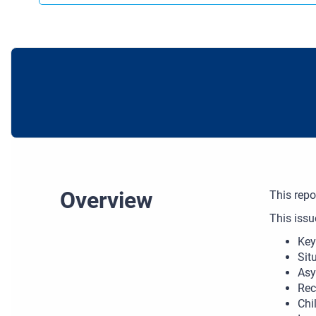
Overview
This rep
This issu
Key
Sit
Asy
Rec
Chi