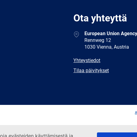
Ota yhteyttä
Address
European Union Agency
Rennweg 12
1030 Vienna, Austria
E-
Yhteystiedot
mail
Newsletter
Tilaa päivitykset
Facebook
Twitter
LinkedIn
YouTub
A
etoja evästeiden käyttämisestä ja