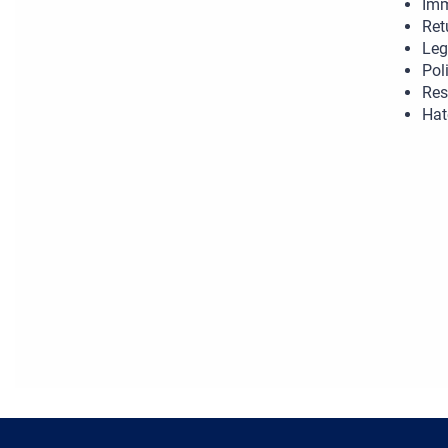
Imm
Ret
Leg
Pol
Res
Hat