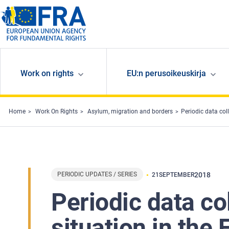
Skip to main content
Work on rights
EU:n perusoikeuskirja
Home
Work On Rights
Asylum, migration and borders
Periodic data col
PERIODIC UPDATES / SERIES
2018
21
SEPTEMBER
Periodic data co
situation in the