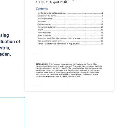
asing
tuation of
tria,
weden.
)