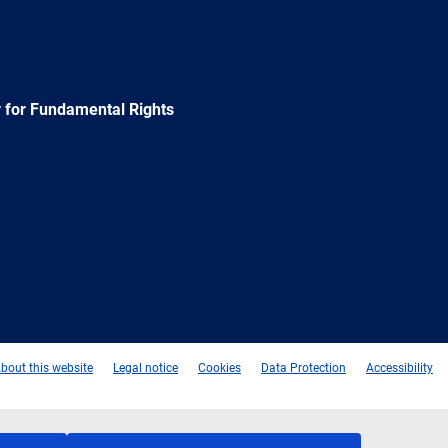
 for Fundamental Rights
e
Newsletter
E-
RSS
mail
bout this website
Legal notice
Cookies
Data Protection
Accessibility