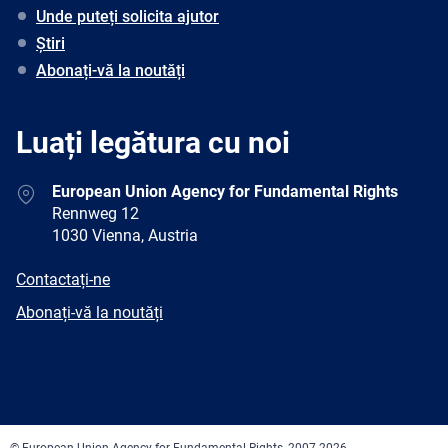
Unde puteți solicita ajutor
Știri
Abonați-vă la noutăți
Luați legătura cu noi
Address
European Union Agency for Fundamental Rights
Rennweg 12
1030 Vienna, Austria
E-
Contactați-ne
mail
Newsletter
Abonați-vă la noutăți
Facebook
Twitter
LinkedIn
YouTube
Newsletter
E-
RSS
mail
© European Union Agency for Fundamental Rights, 2007-2026