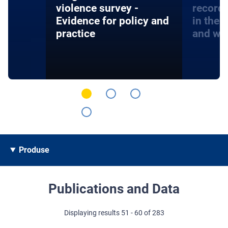
violence survey -
record
Evidence for policy and
in the 
practice
and wa
Produse
Publications and Data
Displaying results 51 - 60 of 283