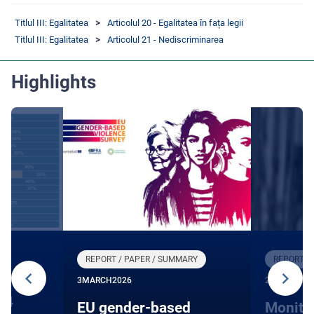
Titlul III: Egalitatea
Articolul 20 - Egalitatea în fața legii
Titlul III: Egalitatea
Articolul 21 - Nediscriminarea
Highlights
REPORT / PAPER / SUMMARY
REPORT /
3
MARCH
2026
27
JANUARY
24
EU gender-based
Monito