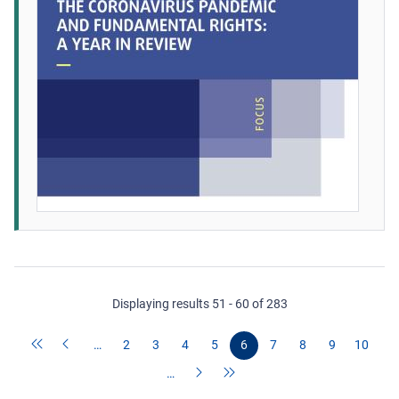
Displaying results 51 - 60 of 283
…
2
3
4
5
6
7
8
9
10
…