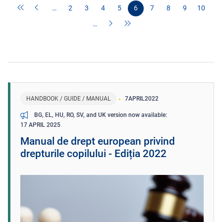
…
2
3
4
5
6
7
8
9
10
…
HANDBOOK / GUIDE / MANUAL
7
APRIL
2022
BG, EL, HU, RO, SV, and UK version now available
17 APRIL 2025
Manual de drept european privind
drepturile copilului - Ediția 2022