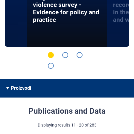
violence survey -
record
Evidence for policy and
in the 
practice
and wa
Proizvodi
Publications and Data
Displaying results 11 - 20 of 283