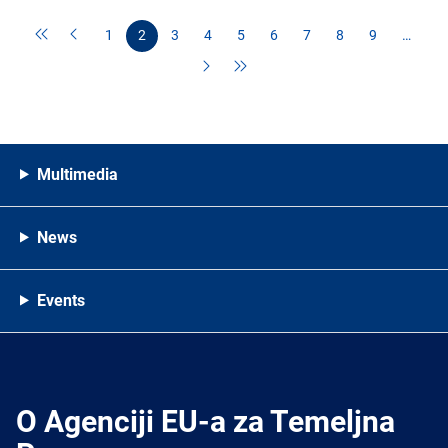
1
2
3
4
5
6
7
8
9
…
Multimedia
News
Events
O Agenciji EU-a za Temeljna