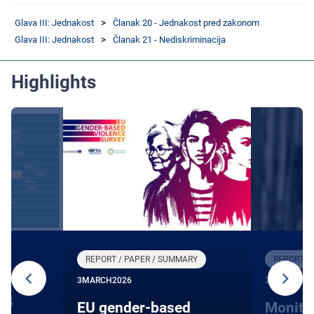
Glava III: Jednakost
Članak 20 - Jednakost pred zakonom
Glava III: Jednakost
Članak 21 - Nediskriminacija
Highlights
REPORT / PAPER / SUMMARY
REPORT /
3
MARCH
2026
27
JANUARY
24
EU gender-based
Monito