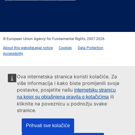
Facebook
Twitter
LinkedIn
YouTube
Newsletter
E-
RSS
mail
© European Union Agency for Fundamental Rights, 2007-2026
About this website
Legal notice
Cookies
Data Protection
Accessibility
Ova internetska stranica koristi kolačiće. Za
više informacija i kako biste promijenili svoje
postavke, posjetite našu
internetsku stranicu
ili
na kojoj su objašnjena pravila o kolačićima
kliknite na poveznicu u podnožju svake
stranice.
Prihvati sve kolačiće