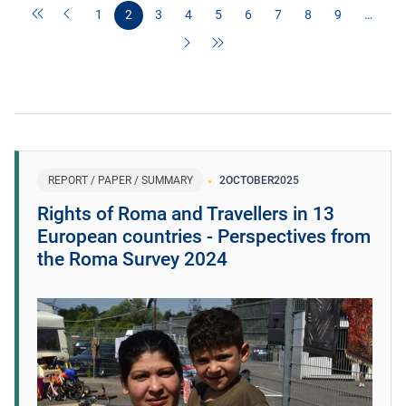
1
2
3
4
5
6
7
8
9
…
REPORT / PAPER / SUMMARY
2
OCTOBER
2025
Rights of Roma and Travellers in 13
European countries - Perspectives from
the Roma Survey 2024