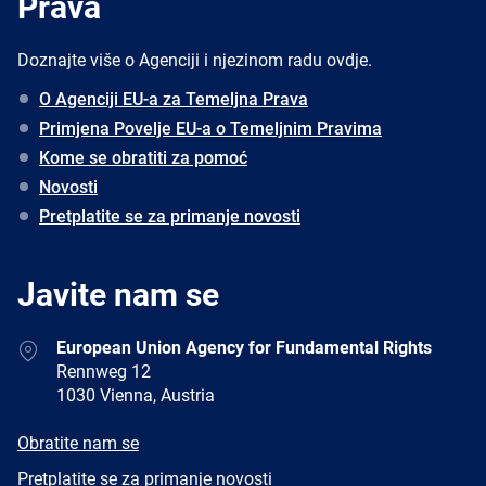
Prava
Doznajte više o Agenciji i njezinom radu ovdje.
O Agenciji EU-a za Temeljna Prava
Primjena Povelje EU-a o Temeljnim Pravima
Kome se obratiti za pomoć
Novosti
Pretplatite se za primanje novosti
Javite nam se
Address
European Union Agency for Fundamental Rights
Rennweg 12
1030 Vienna, Austria
E-
Obratite nam se
mail
Newsletter
Pretplatite se za primanje novosti