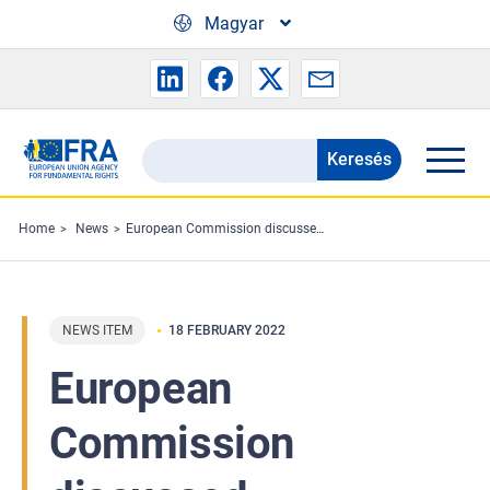
Skip to main content
Magyar
Keresés
Search
the
FRA
Home
News
European Commission discussed guardianship systems in EU Member States
website
NEWS ITEM
18 FEBRUARY 2022
European
Commission