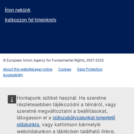
E-
Írjon nekünk
mail
Newsletter
Iratkozzon fel híreinkre!s
Facebook
Twitter
LinkedIn
YouTube
Newsletter
E-
RSS
mail
© European Union Agency for Fundamental Rights, 2007-2026
About this website
Legal notice
Cookies
Data Protection
Accessibility
Honlapunk sütiket használ. Ha szeretne
részletesebben tájékozódni a témáról, vagy
szeretné megváltoztatni a beállításokat,
látogasson el a
sütiszabályzatunkat ismertető
, vagy kattintson bármelyik
oldalunkra
weboldalunkon a láblécben található linkre.