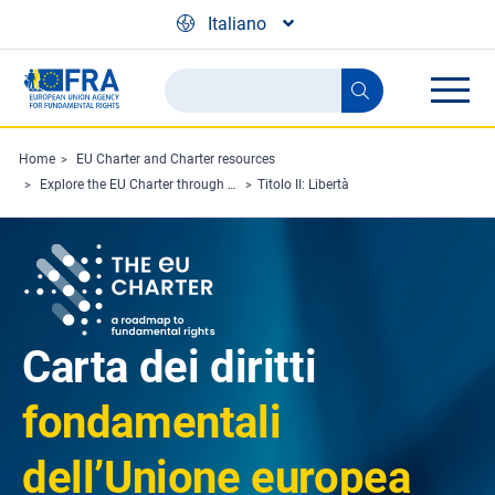
Skip to main content
Italiano
Search
Search
the
FRA
Home
EU Charter and Charter resources
Explore the EU Charter through Charterpedia
Titolo II: Libertà
website
Carta dei diritti
fondamentali
dell’Unione europea