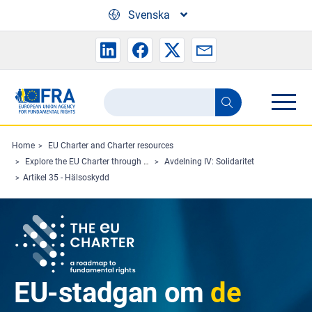
Skip to main content
Svenska
Search
Search
the
FRA
Home
EU Charter and Charter resources
Explore the EU Charter through Charterpedia
Avdelning IV: Solidaritet
website
Artikel 35 - Hälsoskydd
EU-stadgan om
de