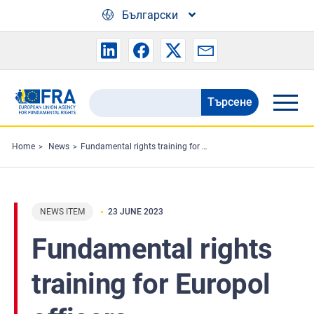
Skip to main content
Български
Търсене
Search
the
FRA
Home
News
Fundamental rights training for Europol officers
website
NEWS ITEM
23 JUNE 2023
Fundamental rights
training for Europol