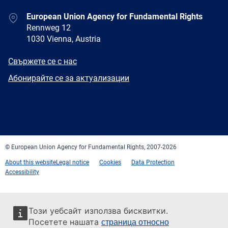
Address
European Union Agency for Fundamental Rights
Rennweg 12
1030 Vienna, Austria
E-
Свържете се с нас
mail
Newsletter
Абонирайте се за актуализации
Facebook
Twitter
LinkedIn
YouTube
Newsletter
E-
RSS
mail
© European Union Agency for Fundamental Rights, 2007-2026
About this website
Legal notice
Cookies
Data Protection
Accessibility
Този уебсайт използва бисквитки.
Посетете нашата
страница относно