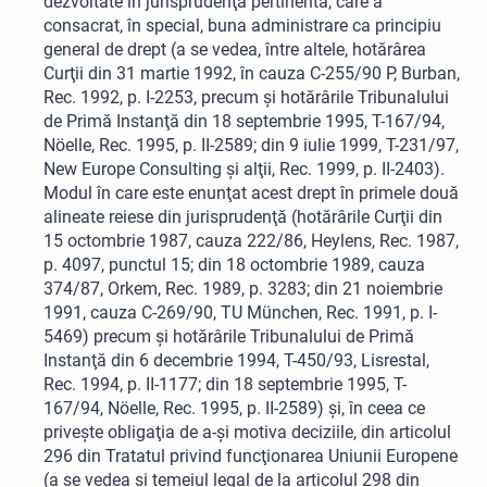
dezvoltate în jurisprudenţa pertinentă, care a
consacrat, în special, buna administrare ca principiu
general de drept (a se vedea, între altele, hotărârea
Curţii din 31 martie 1992, în cauza C-255/90 P, Burban,
Rec. 1992, p. I-2253, precum şi hotărârile Tribunalului
de Primă Instanţă din 18 septembrie 1995, T-167/94,
Nöelle, Rec. 1995, p. II-2589; din 9 iulie 1999, T-231/97,
New Europe Consulting şi alţii, Rec. 1999, p. II-2403).
Modul în care este enunţat acest drept în primele două
alineate reiese din jurisprudenţă (hotărârile Curţii din
15 octombrie 1987, cauza 222/86, Heylens, Rec. 1987,
p. 4097, punctul 15; din 18 octombrie 1989, cauza
374/87, Orkem, Rec. 1989, p. 3283; din 21 noiembrie
1991, cauza C-269/90, TU München, Rec. 1991, p. I-
5469) precum şi hotărârile Tribunalului de Primă
Instanţă din 6 decembrie 1994, T-450/93, Lisrestal,
Rec. 1994, p. II-1177; din 18 septembrie 1995, T-
167/94, Nöelle, Rec. 1995, p. II-2589) şi, în ceea ce
priveşte obligaţia de a-şi motiva deciziile, din articolul
296 din Tratatul privind funcţionarea Uniunii Europene
(a se vedea şi temeiul legal de la articolul 298 din