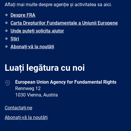
Aflați mai multe despre agenție și activitatea sa aici.
Despre FRA
Carta Drepturilor Fundamentale a Uniunii Europene
Unde puteți solicita ajutor
Știri
Abonați-vă la noutăți
Luați legătura cu noi
Address
European Union Agency for Fundamental Rights
Rennweg 12
1030 Vienna, Austria
E-
Contactați-ne
mail
Newsletter
Abonați-vă la noutăți