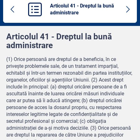
Articolul 41 - Dreptul la bună
Previous
Next
administrare
article
artic
Articolul 41 - Dreptul la bună
administrare
(1) Orice persoană are dreptul de a beneficia, în ce
privește problemele sale, de un tratament imparțial,
echitabil și într-un termen rezonabil din partea instituțiilor,
organelor, oficiilor și agențiilor Uniunii. (2) Acest drept
include în principal: (a) dreptul oricărei persoane de a fi
ascultată înainte de luarea oricărei măsuri individuale
care ar putea să îi aducă atingere; (b) dreptul oricărei
persoane de acces la dosarul propriu, cu respectarea
intereselor legitime legate de confidențialitate și de
secretul profesional și comercial; (c) obligația
administrației de a-și motiva deciziile. (3) Orice persoană
are dreptul la repararea de către Uniune a prejudiciilor