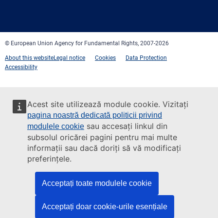
Facebook
Twitter
LinkedIn
YouTube
Newsletter
E-
RSS
mail
© European Union Agency for Fundamental Rights, 2007-2026
About this website
Legal notice
Cookies
Data Protection
Accessibility
Acest site utilizează module cookie. Vizitați
pagina noastră dedicată politicii privind
sau accesați linkul din
modulele cookie
subsolul oricărei pagini pentru mai multe
informații sau dacă doriți să vă modificați
preferințele.
Acceptați toate modulele cookie
Acceptați doar cookie-urile esențiale