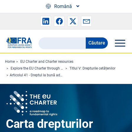
Skip to main content
Română
Căutare
Search
the
FRA
Home
EU Charter and Charter resources
Explore the EU Charter through Charterpedia
Titlul V: Drepturile cetățenilor
website
Articolul 41 - Dreptul la bună administrare
Carta drepturilor