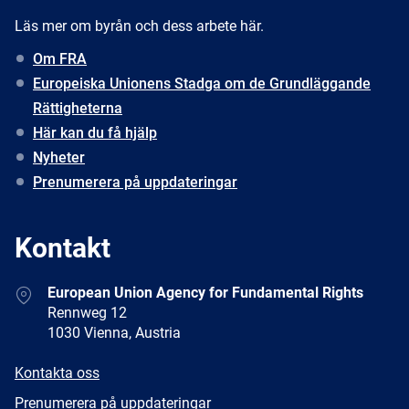
Läs mer om byrån och dess arbete här.
Om FRA
Europeiska Unionens Stadga om de Grundläggande
Rättigheterna
Här kan du få hjälp
Nyheter
Prenumerera på uppdateringar
Kontakt
Address
European Union Agency for Fundamental Rights
Rennweg 12
1030 Vienna, Austria
E-
Kontakta oss
mail
Newsletter
Prenumerera på uppdateringar