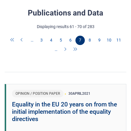
Publications and Data
Displaying results 61 - 70 of 283
…
3
4
5
6
7
8
9
10
11
…
OPINION / POSITION PAPER
30
APRIL
2021
Equality in the EU 20 years on from the
initial implementation of the equality
directives