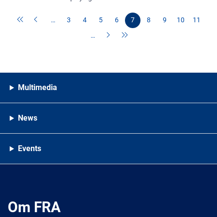
…
3
4
5
6
7
8
9
10
11
…
Multimedia
News
Events
Om FRA