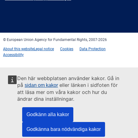
Facebook
Twitter
LinkedIn
YouTube
Newsletter
E-
RSS
mail
© European Union Agency for Fundamental Rights, 2007-2026
About this website
Legal notice
Cookies
Data Protection
Accessibility
Den här webbplatsen använder kakor. Gå in
på
eller länken i sidfoten för
sidan om kakor
att läsa mer om våra kakor och hur du
ändrar dina inställningar.
Godkänn alla kakor
Godkänna bara nödvändiga kakor