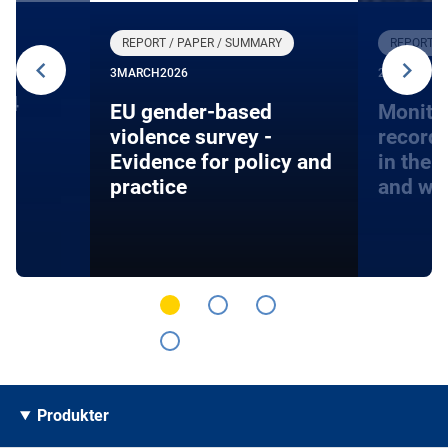
REPORT / PAPER / SUMMARY
REPORT /
3
MARCH
2026
27
JANUARY
24
EU gender-based
Monito
violence survey -
record
Evidence for policy and
in the 
practice
and wa
Produkter