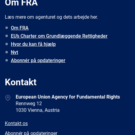
Om FRA
Læs mere om agenturet og dets arbejde her.
Om FRA
EU’s Charter om Grundlæggende Rettigheder
Hvor du kan få hjælp
Nyt
Abonnér på opdateringer
Kontakt
Address
European Union Agency for Fundamental Rights
Rennweg 12
1030 Vienna, Austria
E-
Kontakt os
mail
Newsletter
Abonnér på opdateringer