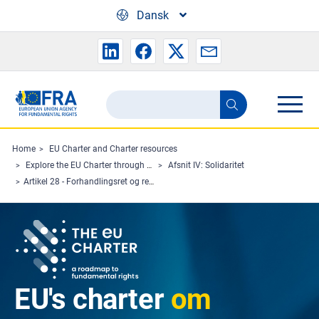
Skip to main content
Dansk
Search
Search
the
FRA
Home
EU Charter and Charter resources
Explore the EU Charter through Charterpedia
Afsnit IV: Solidaritet
website
Artikel 28 - Forhandlingsret og ret til kollektive skridt
EU's charter
om