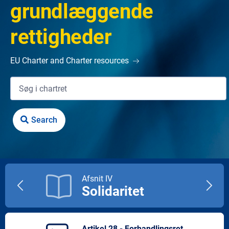
grundlæggende
rettigheder
EU Charter and Charter resources
Afsnit IV
Solidaritet
Previous
Next
title
title
Artikel 28 - Forhandlingsret